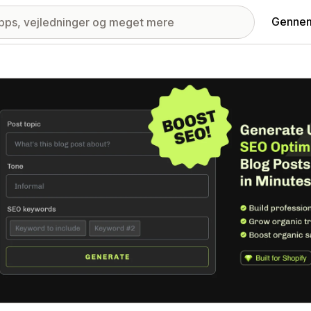
Gennem
ri med udvalgte billeder