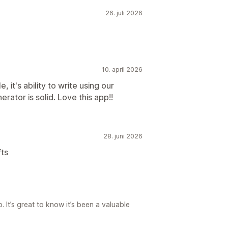
26. juli 2026
10. april 2026
 it's ability to write using our
rator is solid. Love this app!!
28. juni 2026
fts
 It’s great to know it’s been a valuable