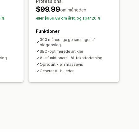
Professional
$99.99
om måneden
0 %
eller $959.88 om året, og spar 20 %
Funktioner
300 månedlige genereringer af
blogopslag
SEO-optimerede artikler
tning
Alle funktioner til AI-tekstforfatning
Opret artikler i massevis
Generer AI-billeder