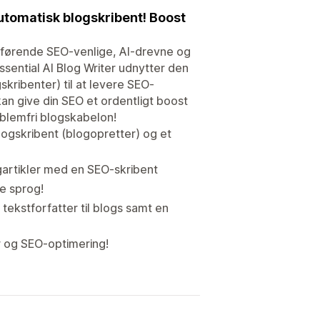
tomatisk blogskribent! Boost
 førende SEO-venlige, AI-drevne og
ssential AI Blog Writer udnytter den
skribenter) til at levere SEO-
an give din SEO et ordentligt boost
blemfri blogskabelon!
logskribent (blogopretter) og et
artikler med en SEO-skribent
e sprog!
tekstforfatter til blogs samt en
 og SEO-optimering!