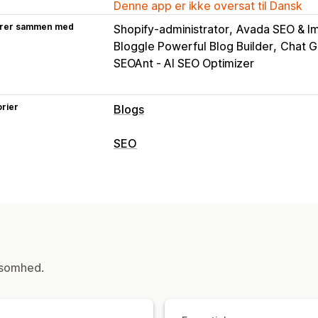
Denne app er ikke oversat til Dansk
rer sammen med
Shopify-administrator
Avada SEO & I
Bloggle Powerful Blog Builder
Chat 
SEOAnt ‑ AI SEO Optimizer
rier
Blogs
Skabelse af indhold
SEO
Generering med kunstig intelligens
A
SEO-værktøjer
Flere sprog
Oversættelse
Billeder
Generering med kunstig intelligens
L
SEO
Overvågning af resultater
Søgeordsoptimering
SEO-analyse
SEO-score
Websitetrafik
ksomhed.