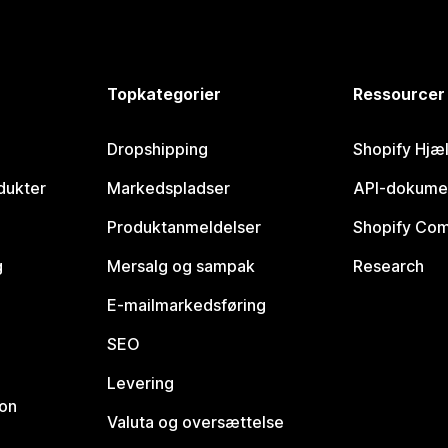
Topkategorier
Ressourcer
Dropshipping
Shopify Hjæ
dukter
Markedspladser
API-dokume
Produktanmeldelser
Shopify Co
g
Mersalg og sampak
Research
E-mailmarkedsføring
SEO
Levering
ion
Valuta og oversættelse