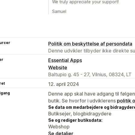
We truly appreciate your support!
Samuel
urcer
Politik om beskyttelse af persondata
Denne udvikler tilbyder ikke direkte s
er
Essential Apps
Website
Baltupio g. 45 - 27, Vilnius, 08324, LT
ret
12. april 2024
dgang
Denne app skal have adgang til følgend
butik. Se hvorfor i udviklerens
politik
Se data om medarbejdere og bidragyder
Butiksejer, blogbidragydere
Se og rediger butiksdata:
Webshop
Se detaljer