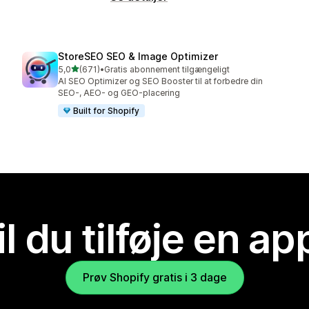
StoreSEO SEO & Image Optimizer
ud af 5 stjerner
5,0
(671)
•
Gratis abonnement tilgængeligt
671 anmeldelser i alt
AI SEO Optimizer og SEO Booster til at forbedre din
SEO-, AEO- og GEO-placering
Built for Shopify
il du tilføje en ap
Prøv Shopify gratis i 3 dage