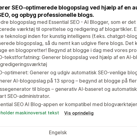
rer SEO-optimerede blogopslag ved hjælp af en au
SEO, og opbyg professionelle blogs.
dre blogopslag med Essential SEO - AI Blogger, som er det
erede værktøj til oprettelse og redigering af blogartikler. E
e teknologi inden for kunstig intelligens (f.eks. chatgpt-blog
erede blogopslag, så du nemt kan udgive flere blogs. Det k
uge en blogopretter! Begynd at blogge i dag med vores pro
-tekstforfatning: Generer blogopslag ved hjælp af en AI-b
ogredigeringsværktøj
-optimeret: Generer og udgiv automatisk SEO-venlige blog
erer AI-blogopslag på 13 sprog – begynd at blogge på fler
segenerator til blogs – generativ AI-baseret og automatisk 
rt SEO-administrator.
ential SEO AI Blog-appen er kompatibel med blogværktøjer
eholder maskinoversat tekst
Vis oprindelig
Engelsk