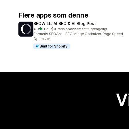
Flere apps som denne
SEOWILL: AI SEO & AI Blog Post
ud af 5 stjerner
4,9
(1.717)
•
Gratis abonnement tilgængeligt
1717 anmeldelser i alt
Formerly SEOAnt—SEO Image Optimizer, Page Speed
Optimizer
Built for Shopify
V