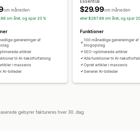
Essential
9
$29.99
om måneden
om måneden
5.88 om året, og spar 20 %
eller $287.88 om året, og spar 2
oner
Funktioner
edlige genereringer af
100 månedlige genereringer af
pslag
blogopslag
timerede artikler
SEO-optimerede artikler
nktioner til AI-tekstforfatning
Alle funktioner til AI-tekstforfa
rtikler i massevis
Opret artikler i massevis
r AI-billeder
Generer AI-billeder
aserede gebyrer faktureres hver 30. dag.