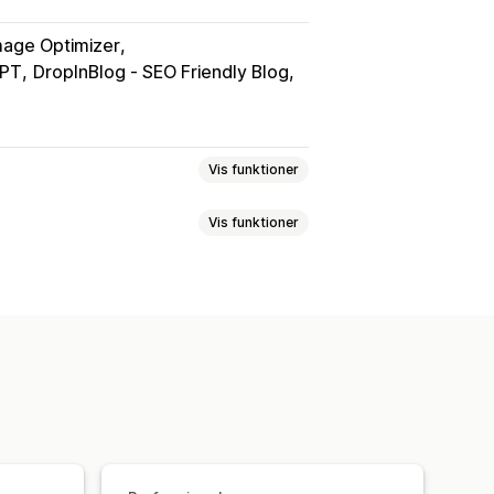
mage Optimizer
GPT
DropInBlog ‑ SEO Friendly Blog
Vis funktioner
Vis funktioner
nbefalede emner
Masseoprettelse
okal SEO
Optimering af indhold