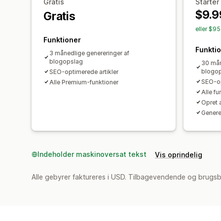
Gratis
Starter
$9.9
Gratis
eller $9
Funktioner
Funkti
3 månedlige genereringer af
blogopslag
30 mån
blogo
SEO-optimerede artikler
SEO-op
Alle Premium-funktioner
Alle fu
Opret a
Genere
Indeholder maskinoversat tekst
Vis oprindelig
Alle gebyrer faktureres i USD. Tilbagevendende og brugsb