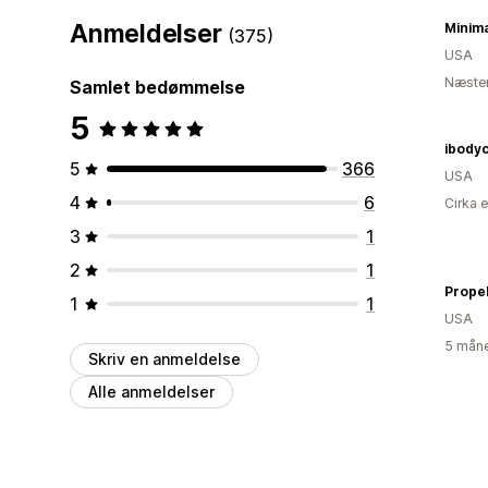
Anmeldelser
Minima
(375)
USA
Næsten
Samlet bedømmelse
5
ibody
5
366
USA
4
6
Cirka 
3
1
2
1
Propel
1
1
USA
5 måne
Skriv en anmeldelse
Alle anmeldelser