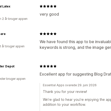
l Latex
very good
 2 år bruger appen
care
We have found this app to be invaluable,
et år bruger appen
keywords is strong, and the image gene
ler Depot
Excellent app for suggesting Blog Dra
der bruger appen
Essential Apps svarede 29. juni 2026
Thank you for your review!
We’re glad to hear you’re enjoying the app.
addition to your workflow.