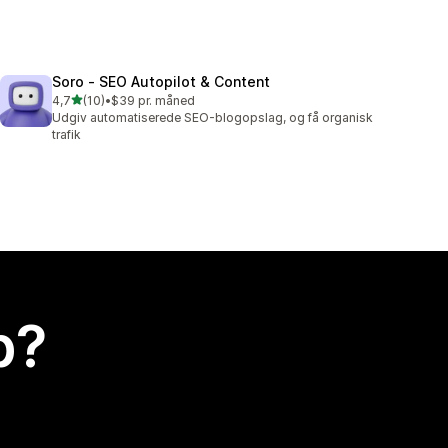
Soro ‑ SEO Autopilot & Content
ud af 5 stjerner
4,7
(10)
•
$39 pr. måned
10 anmeldelser i alt
Udgiv automatiserede SEO-blogopslag, og få organisk
trafik
p?