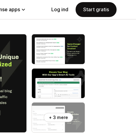
se apps
Log ind
Start gratis
+ 3 mere