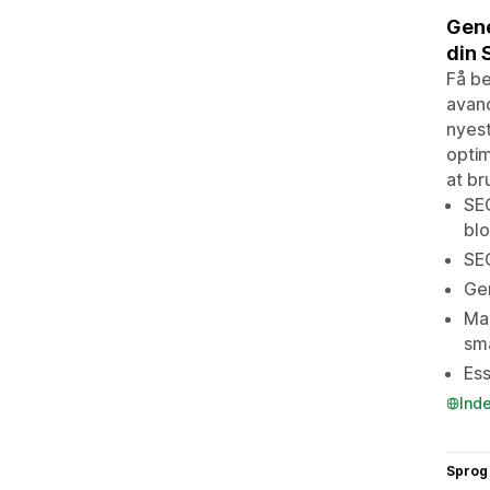
Gene
din 
Få be
avanc
nyest
optim
at br
SEO
bl
SEO
Gen
Mas
sma
Ess
Ind
Sprog