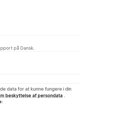
upport på Dansk.
e data for at kunne fungere i din
 om beskyttelse af persondata
.
e: