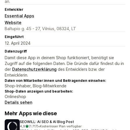
an.
Entwickler
Essential Apps
Website
Baltupio g. 45 - 27, Vilnius, 08324, LT
Eingeführt
12. April 2024
Datenzugriff
Damit diese App in deinem Shop funktioniert, benötigt sie
Zugriff auf die folgenden Daten. Die Gründe dafür findest du in
der
Datenschutzerklärung
des Entwicklers bzw. der
Entwicklerin.
Daten von Mitarbeiter:innen und Beitragenden einsehen:
Shop-Inhaber, Blog-Mitwirkende
Shop-Daten anzeigen und bearbeiten:
Onlineshop
Details sehen
Mehr Apps wie diese
SEOWILL: AI SEO & AI Blog Post
von 5 Sternen
4,9
(1.717)
•
Kostenloser Plan verfügbar
1717 Rezensionen insgesamt