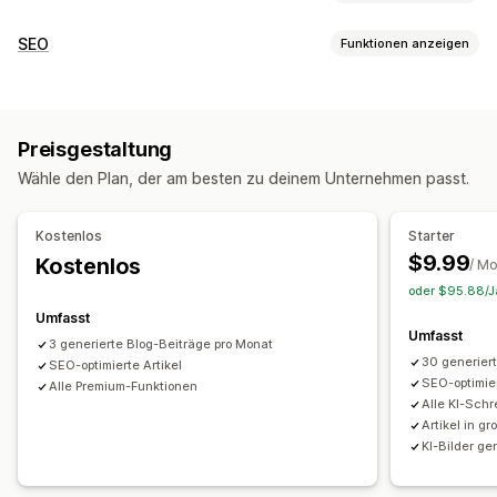
Erstellung von Inhalten
SEO
Funktionen anzeigen
KI-Generierung
Empfohlene Themen
Massenerstellung
SEO-Tools
Mehrere Sprachen
Übersetzung
Bilder
KI-Generierung
Lokale SEO
Optimierung der Inhalte
SEO
Preisgestaltung
Leistungsüberwachung
Keyword-Optimierung
SEO-Analyse
Wähle den Plan, der am besten zu deinem Unternehmen passt.
SEO-Wertung
Website-Traffic
Kostenlos
Starter
$9.99
Kostenlos
/ M
oder $95.88/Ja
Umfasst
Umfasst
3 generierte Blog-Beiträge pro Monat
30 generier
SEO-optimierte Artikel
SEO-optimier
Alle Premium-Funktionen
Alle KI-Schr
Artikel in g
KI-Bilder ge