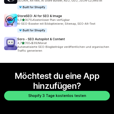
SEOAnt, Alt text, AI Store builder, AEO, GEO, JSON-LD,llms.txt
Built for Shopify
StoreSEO: AI for SEO & Image
von 5 Sternen
5,0
(671)
•
Kostenloser Plan verfügbar
671 Rezensionen insgesamt
KI-SEO-Booster mit Bildoptimierer, Sitemap, SEO-Alt-Text
Built for Shopify
Soro ‑ SEO Autopilot & Content
von 5 Sternen
4,7
(10)
•
$39/Monat
10 Rezensionen insgesamt
Automatisierte SEO-Blogbeiträge veröffentlichen und organischen
Traffic generieren
Möchtest du eine App
hinzufügen?
Shopify 3 Tage kostenlos testen