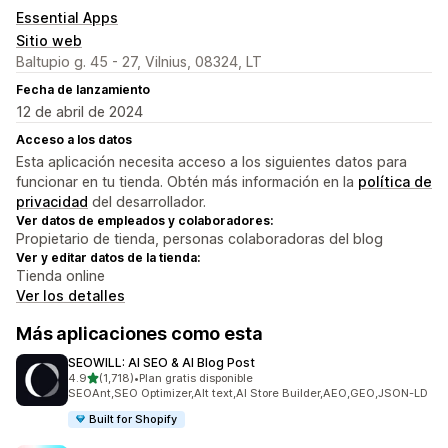
Essential Apps
Sitio web
Baltupio g. 45 - 27, Vilnius, 08324, LT
Fecha de lanzamiento
12 de abril de 2024
Acceso a los datos
Esta aplicación necesita acceso a los siguientes datos para
funcionar en tu tienda. Obtén más información en la
política de
privacidad
del desarrollador.
Ver datos de empleados y colaboradores:
Propietario de tienda, personas colaboradoras del blog
Ver y editar datos de la tienda:
Tienda online
Ver los detalles
Más aplicaciones como esta
SEOWILL: AI SEO & AI Blog Post
de 5 estrellas
4.9
(1,718)
•
Plan gratis disponible
1718 reseñas en total
SEOAnt,SEO Optimizer,Alt text,AI Store Builder,AEO,GEO,JSON-LD
Built for Shopify