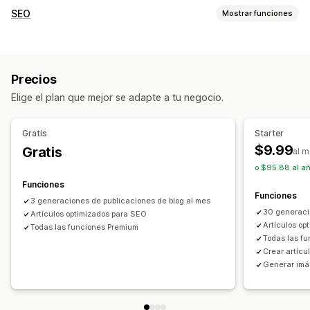
Creación de contenido
SEO
Mostrar funciones
Generación de IA
Temas recomendados
Creación masiva
Herramientas de SEO
Múltiples idiomas
Traducción
Imágenes
Generación de IA
SEO local
Optimización del contenido
SEO
Precios
Monitorear el rendimiento
Optimización de palabras clave
Análisis SEO
Elige el plan que mejor se adapte a tu negocio.
Puntuación SEO
Tráfico del sitio web
Gratis
Starter
$9.99
Gratis
al 
o $95.88 al a
Funciones
Funciones
3 generaciones de publicaciones de blog al mes
30 generaci
Artículos optimizados para SEO
Artículos op
Todas las funciones Premium
Todas las f
Crear artícu
Generar imá