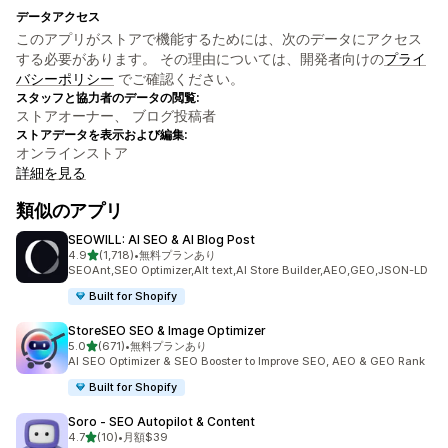
データアクセス
このアプリがストアで機能するためには、次のデータにアクセス
する必要があります。 その理由については、開発者向けの
プライ
バシーポリシー
でご確認ください。
スタッフと協力者のデータの閲覧:
ストアオーナー、 ブログ投稿者
ストアデータを表示および編集:
オンラインストア
詳細を見る
類似のアプリ
SEOWILL: AI SEO & AI Blog Post
5つ星中
4.9
(1,718)
•
無料プランあり
合計レビュー数：1718件
SEOAnt,SEO Optimizer,Alt text,AI Store Builder,AEO,GEO,JSON-LD
Built for Shopify
StoreSEO SEO & Image Optimizer
5つ星中
5.0
(671)
•
無料プランあり
合計レビュー数：671件
AI SEO Optimizer & SEO Booster to Improve SEO, AEO & GEO Rank
Built for Shopify
Soro ‑ SEO Autopilot & Content
5つ星中
4.7
(10)
•
月額$39
合計レビュー数：10件