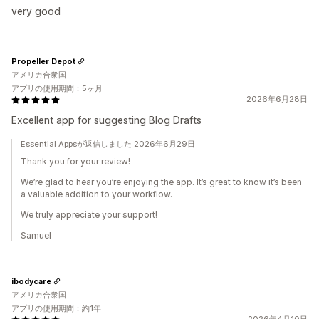
very good
Propeller Depot
アメリカ合衆国
アプリの使用期間：5ヶ月
2026年6月28日
Excellent app for suggesting Blog Drafts
Essential Appsが返信しました 2026年6月29日
Thank you for your review!
We’re glad to hear you’re enjoying the app. It’s great to know it’s been
a valuable addition to your workflow.
We truly appreciate your support!
Samuel
ibodycare
アメリカ合衆国
アプリの使用期間：約1年