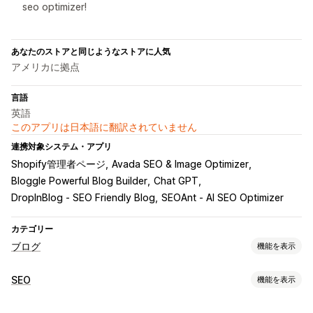
seo optimizer!
あなたのストアと同じようなストアに人気
アメリカに拠点
言語
英語
このアプリは日本語に翻訳されていません
連携対象システム・アプリ
Shopify管理者ページ
Avada SEO & Image Optimizer
Bloggle Powerful Blog Builder
Chat GPT
DropInBlog ‑ SEO Friendly Blog
SEOAnt ‑ AI SEO Optimizer
カテゴリー
ブログ
機能を表示
コンテンツ作成
SEO
機能を表示
AI生成
おすすめのトピック
一括作成
複数言語
翻訳
画像
SEOツール