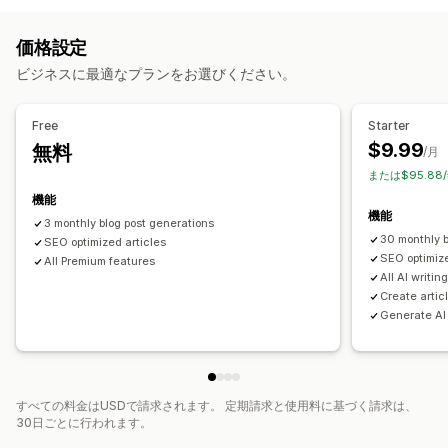
SEO
AI生成
ローカルSEO
コンテンツの最適化
キーワード最適化
SEO分析
価格設定
パフォーマンスのモニタリング
ビジネスに最適なプランをお選びください。
SEOスコア
ウェブサイトトラフィック
Free
Starter
$9.99
無料
/月
または$95.88
機能
機能
3 monthly blog post generations
30 monthly b
SEO optimized articles
SEO optimize
All Premium features
All AI writin
Create articl
Generate AI
すべての料金はUSDで請求されます。 定期請求と使用料に基づく請求は、
30日ごとに行われます。