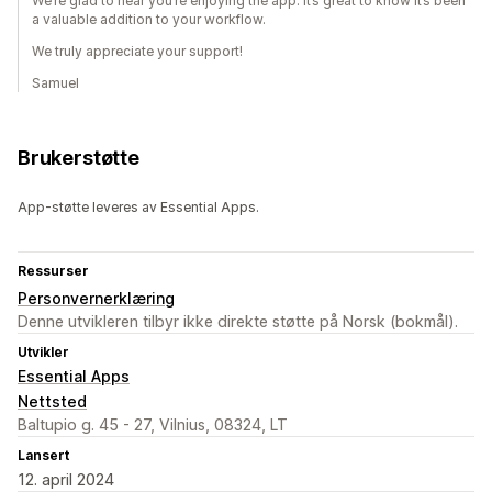
We’re glad to hear you’re enjoying the app. It’s great to know it’s been
a valuable addition to your workflow.
We truly appreciate your support!
Samuel
Brukerstøtte
App-støtte leveres av Essential Apps.
Ressurser
Personvernerklæring
Denne utvikleren tilbyr ikke direkte støtte på Norsk (bokmål).
Utvikler
Essential Apps
Nettsted
Baltupio g. 45 - 27, Vilnius, 08324, LT
Lansert
12. april 2024