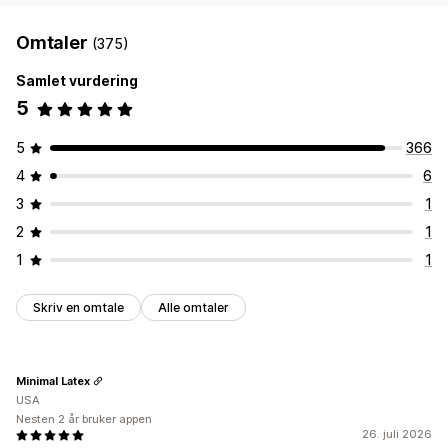
Omtaler
(375)
Samlet vurdering
5
5
366
4
6
3
1
2
1
1
1
Skriv en omtale
Alle omtaler
Minimal Latex
USA
Nesten 2 år bruker appen
26. juli 2026