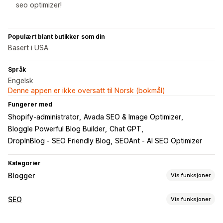
seo optimizer!
Populært blant butikker som din
Basert i USA
Språk
Engelsk
Denne appen er ikke oversatt til Norsk (bokmål)
Fungerer med
Shopify-administrator
Avada SEO & Image Optimizer
Bloggle Powerful Blog Builder
Chat GPT
DropInBlog ‑ SEO Friendly Blog
SEOAnt ‑ AI SEO Optimizer
Kategorier
Blogger
Vis funksjoner
Innholdsskaping
SEO
Vis funksjoner
KI-generering
Anbefalte emner
Masseopprettelse
SEO-verktøy