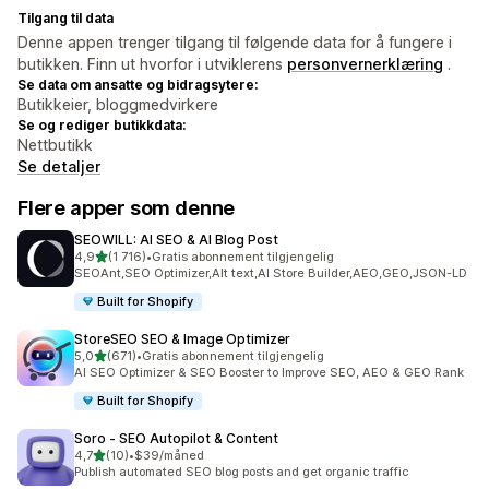
Tilgang til data
Denne appen trenger tilgang til følgende data for å fungere i
butikken. Finn ut hvorfor i utviklerens
personvernerklæring
.
Se data om ansatte og bidragsytere:
Butikkeier, bloggmedvirkere
Se og rediger butikkdata:
Nettbutikk
Se detaljer
Flere apper som denne
SEOWILL: AI SEO & AI Blog Post
av 5 stjerner
4,9
(1 716)
•
Gratis abonnement tilgjengelig
Totalt 1716 omtaler
SEOAnt,SEO Optimizer,Alt text,AI Store Builder,AEO,GEO,JSON-LD
Built for Shopify
StoreSEO SEO & Image Optimizer
av 5 stjerner
5,0
(671)
•
Gratis abonnement tilgjengelig
Totalt 671 omtaler
AI SEO Optimizer & SEO Booster to Improve SEO, AEO & GEO Rank
Built for Shopify
Soro ‑ SEO Autopilot & Content
av 5 stjerner
4,7
(10)
•
$39/måned
Totalt 10 omtaler
Publish automated SEO blog posts and get organic traffic