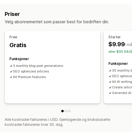
Flere språk
Oversettelse
Bilder
AI-generering
Lokal SEO
Innholdsoptimalisering
SEO
Priser
Overvåkning av ytelse
Søkeordoptimalisering
SEO-analyse
Velg abonnementet som passer best for bedriften din.
SEO-poeng
Trafikk til nettstedet
Free
Starter
$9.99
Gratis
/ m
eller $95.88/å
Funksjoner
Funksjoner
3 monthly blog post generations
30 monthly b
SEO optimized articles
SEO optimize
All Premium features
All AI writin
Create articl
Generate AI
Alle kostnader faktureres i USD. Gjentagende og bruksbaserte
kostnader faktureres hver 30. dag.