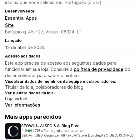
idioma que você selecionou: Português (brasil).
Desenvolvedor
Essential Apps
Site
Baltupio g. 45 - 27, Vilnius, 08324, LT
Lançado
12 de abril de 2024
Acesso aos dados
Este app precisa de acesso aos seguintes dados para
funcionar em sua loja. Consulte a
política de privacidade
do
desenvolvedor para saber o motivo.
Visualizar dados de membros da equipe e colaboradores:
Titular da loja, colaboradores do blog
Ver e editar dados da loja:
Loja virtual
Ver informações
Mais apps parecidos
SEOWILL: AI SEO & AI Blog Post
de 5 estrelas
4,9
(1.716)
•
Plano gratuito disponível
1716 avaliações ao todo
SEOAnt,SEO Optimizer,Alt text,AI Store Builder,AEO,GEO,JSON-LD