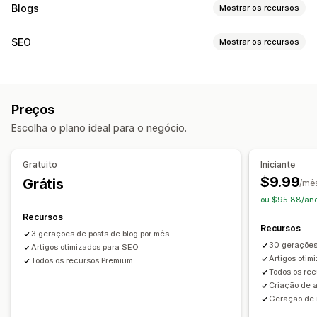
Blogs
Mostrar os recursos
Criação de conteúdo
SEO
Mostrar os recursos
Geração por IA
Tópicos recomendados
Criação em massa
Ferramentas de SEO
Em vários idiomas
Tradução
Imagens
Geração por IA
SEO local
Otimização de conteúdo
SEO
Preços
Monitoramento de desempenho
Otimização de palavra-chave
Análise de SEO
Escolha o plano ideal para o negócio.
Pontuação de SEO
Tráfego de sites
Gratuito
Iniciante
$9.99
Grátis
/mê
ou $95.88/ano
Recursos
Recursos
3 gerações de posts de blog por mês
30 gerações
Artigos otimizados para SEO
Artigos oti
Todos os recursos Premium
Todos os rec
Criação de 
Geração de 