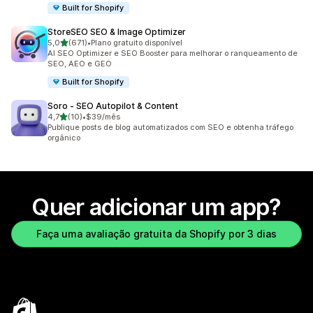
Built for Shopify
StoreSEO SEO & Image Optimizer
de 5 estrelas
5,0
(671)
•
Plano gratuito disponível
671 avaliações ao todo
AI SEO Optimizer e SEO Booster para melhorar o ranqueamento de
SEO, AEO e GEO
Built for Shopify
Soro ‑ SEO Autopilot & Content
de 5 estrelas
4,7
(10)
•
$39/mês
10 avaliações ao todo
Publique posts de blog automatizados com SEO e obtenha tráfego
orgânico
Quer adicionar um app?
Faça uma avaliação gratuita da Shopify por 3 dias