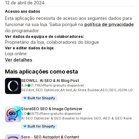
12 de abril de 2024
Acesso aos dados
Esta aplicação necessita de acesso aos seguintes dados para
funcionar na sua loja. Saiba porquê na
política de privacidade
do programador.
Ver dados da equipa e de colaboradores:
Proprietário da loja, colaboradores do blogue
Ver e editar dados da loja:
Loja online
Ver detalhes
Mais aplicações como esta
SEOWILL: AI SEO & AI Blog Post
de 5 estrelas
4,9
(1.718)
•
Plano gratuito disponível
1718 total de avaliações
SEOAnt,SEO Optimizer,Alt text,AI Store Builder,AEO,GEO,JSON-LD
Built for Shopify
StoreSEO SEO & Image Optimizer
de 5 estrelas
5,0
(671)
•
Plano gratuito disponível
671 total de avaliações
AI SEO Optimizer & SEO Booster to Improve SEO, AEO & GEO Rank
Built for Shopify
Soro ‑ SEO Autopilot & Content