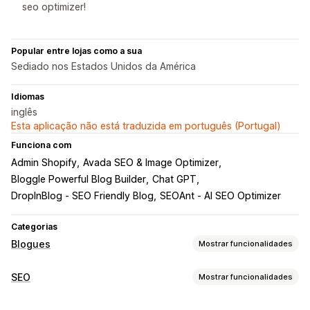
seo optimizer!
Popular entre lojas como a sua
Sediado nos Estados Unidos da América
Idiomas
inglês
Esta aplicação não está traduzida em português (Portugal)
Funciona com
Admin Shopify
Avada SEO & Image Optimizer
Bloggle Powerful Blog Builder
Chat GPT
DropInBlog ‑ SEO Friendly Blog
SEOAnt ‑ AI SEO Optimizer
Categorias
Blogues
Mostrar funcionalidades
Criação de conteúdos
SEO
Mostrar funcionalidades
Geração por IA
Tópicos recomendados
Criação em lote
Ferramentas de SEO