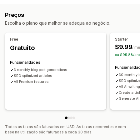
Multilingue
Tradução
Imagens
Geração por IA
SEO local
Otimização de conteúdo
SEO
Preços
Monitorização do desempenho
Otimização de palavras-chave
Análise de SEO
Escolha o plano que melhor se adequa ao negócio.
Pontuação SEO
Tráfego de website
Free
Starter
$9.99
Gratuito
/ m
ou $95.88/an
Funcionalidades
Funcionalida
3 monthly blog post generations
30 monthly b
SEO optimized articles
SEO optimize
All Premium features
All AI writin
Create articl
Generate AI
Todas as taxas são faturadas em USD. As taxas recorrentes e com
base na utilização são faturadas a cada 30 dias.