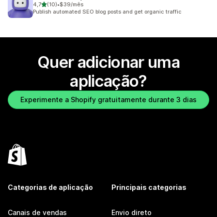
de 5 estrelas
4,7
(10)
•
$39/mês
10 total de avaliações
Publish automated SEO blog posts and get organic traffic
Quer adicionar uma
aplicação?
Experimente a Shopify gratuitamente durante 3 dias
Categorias de aplicação
Principais categorias
Canais de vendas
Envio direto