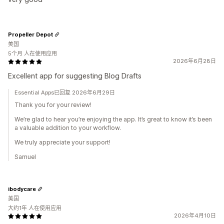
Propeller Depot
美国
5个月 人在使用应用
2026年6月28日
Excellent app for suggesting Blog Drafts
Essential Apps已回复 2026年6月29日
Thank you for your review!
We’re glad to hear you’re enjoying the app. It’s great to know it’s been
a valuable addition to your workflow.
We truly appreciate your support!
Samuel
ibodycare
美国
大约1年 人在使用应用
2026年4月10日