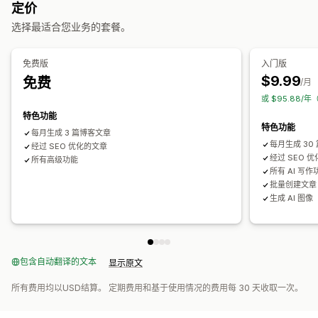
关键字优化
SEO 分析
定价
监控绩效
选择最适合您业务的套餐。
SEO 评分
网站流量
免费版
入门版
$9.99
免费
/月
或 $95.88/
特色功能
特色功能
每月生成 3 篇博客文章
每月生成 30
经过 SEO 优化的文章
经过 SEO 
所有高级功能
所有 AI 写作
批量创建文章
生成 AI 图像
包含自动翻译的文本
显示原文
所有费用均以USD结算。 定期费用和基于使用情况的费用每 30 天收取一次。