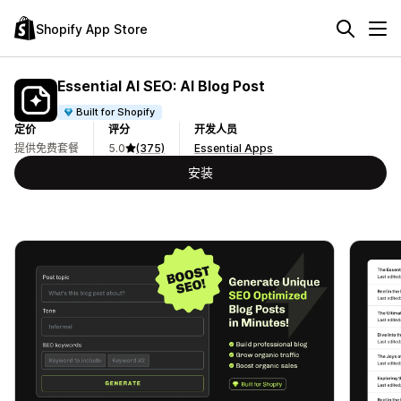
Shopify App Store
Essential AI SEO: AI Blog Post
Built for Shopify
定价
评分
开发人员
提供免费套餐
5.0
(375)
Essential Apps
安装