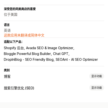
深受您的同类商店的喜爱
位于美国
语言
英语
这款应用未翻译成简体中文
适配以下产品：
Shopify 后台
Avada SEO & Image Optimizer
Bloggle Powerful Blog Builder
Chat GPT
DropInBlog ‑ SEO Friendly Blog
SEOAnt ‑ AI SEO Optimizer
类别
博客
显示功能
内容创作
搜索引擎优化 (SEO)
显示功能
AI 生成
推荐主题
批量创建
多语言
翻译
图片
SEO 工具
搜索引擎优化 (SEO)
AI 生成
本地 SEO
内容优化