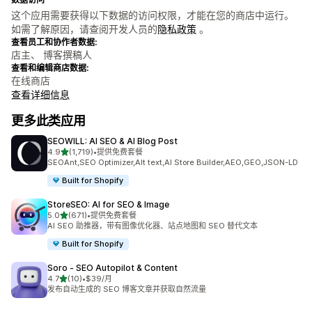
这个应用需要获得以下数据的访问权限，才能在您的商店中运行。
如需了解原因，请查阅开发人员的
隐私政策
。
查看员工和协作者数据:
店主、 博客撰稿人
查看和编辑商店数据:
在线商店
查看详细信息
更多此类应用
SEOWILL: AI SEO & AI Blog Post
星（满分 5 星）
4.9
(1,719)
•
提供免费套餐
总共 1719 条评论
SEOAnt,SEO Optimizer,Alt text,AI Store Builder,AEO,GEO,JSON-LD
Built for Shopify
StoreSEO: AI for SEO & Image
星（满分 5 星）
5.0
(671)
•
提供免费套餐
总共 671 条评论
AI SEO 助推器，带有图像优化器、站点地图和 SEO 替代文本
Built for Shopify
Soro ‑ SEO Autopilot & Content
星（满分 5 星）
4.7
(10)
•
$39/月
总共 10 条评论
发布自动生成的 SEO 博客文章并获取自然流量