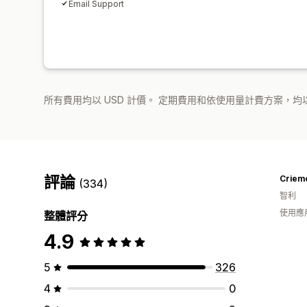
Email Support
所有費用均以 USD 計價。 定期費用和依使用量計費方案，均以
評論
Criem
(334)
智利
使用應
整體評分
4.9
5
326
4
0