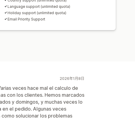
Country support (unlimited quota)
Language support (unlimited quota)
Holiday support (unlimited quota)
Email Priority Support
2026年1月8日
arias veces hace mal el calculo de
mas con los clientes. Hemos marcados
abados y domingos, y muchas veces lo
ha en el pedido. Algunas veces
s como solucionar los problemas