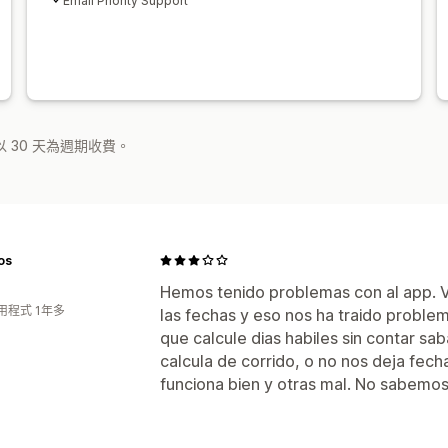
Email Priority Support
 30 天為週期收費。
os
Hemos tenido problemas con al app. V
用程式 1年多
las fechas y eso nos ha traido proble
que calcule dias habiles sin contar s
calcula de corrido, o no nos deja fec
funciona bien y otras mal. No sabemo