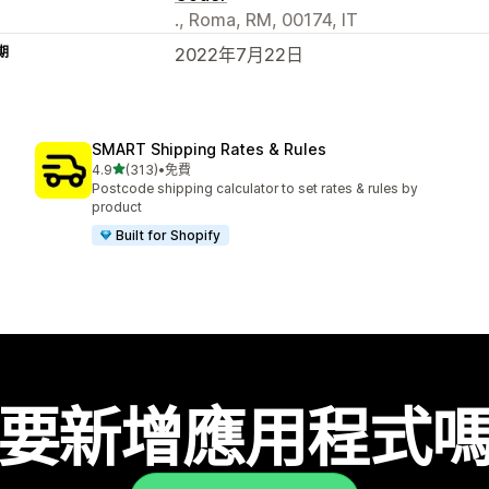
., Roma, RM, 00174, IT
期
2022年7月22日
SMART Shipping Rates & Rules
滿分 5 顆星
4.9
(313)
•
免費
共有 313 則評價
Postcode shipping calculator to set rates & rules by
product
Built for Shopify
要新增應用程式