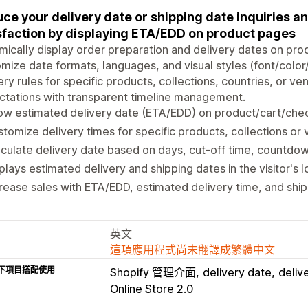
ce your delivery date or shipping date inquiries 
sfaction by displaying ETA/EDD on product pages
ically display order preparation and delivery dates on pr
mize date formats, languages, and visual styles (font/color/i
ery rules for specific products, collections, countries, or 
tations with transparent timeline management.
ow estimated delivery date (ETA/EDD) on product/cart/che
tomize delivery times for specific products, collections or
culate delivery date based on days, cut-off time, countdown
plays estimated delivery and shipping dates in the visitor's 
rease sales with ETA/EDD, estimated delivery time, and ship
英文
這項應用程式尚未翻譯成繁體中文
下項目搭配使用
Shopify 管理介面
delivery date
deliv
Online Store 2.0