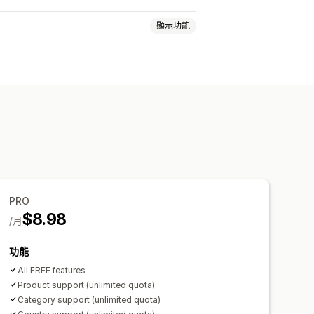
顯示功能
倒數計時器
自訂訊息
PRO
$8.98
/月
功能
All FREE features
Product support (unlimited quota)
Category support (unlimited quota)