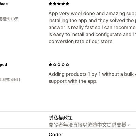
face
App very weel done and amazing suppo
用程式 18天
installing the app and they solved the
answer is really fast so I can recommen
is easy to install and configurate and I 
conversion rate of our store
ped
Adding products 1 by 1 without a bulk o
用程式 4個月
support with the app.
隱私權政策
開發者無法直接以繁體中文提供支援。
Coder