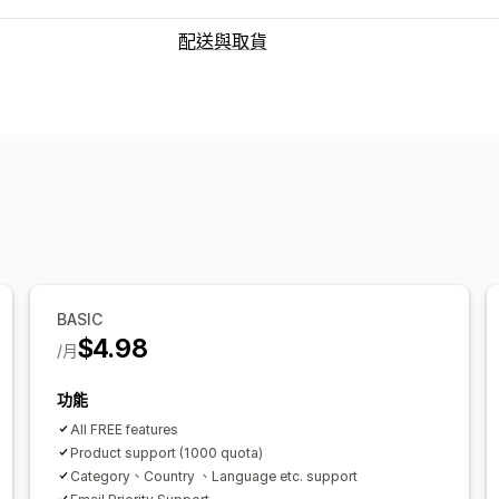
配送與取貨
配送選項
保留日期
截止時間
多個地點
準備時間
取貨選項
多個地點
準備時間
即時追蹤
預計到達時間
BASIC
$4.98
/月
功能
All FREE features
Product support (1000 quota)
Category、Country 、Language etc. support