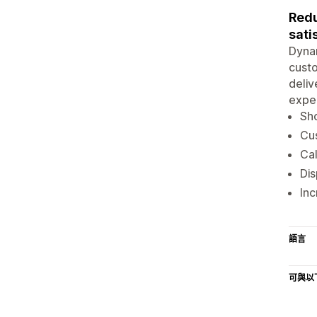
Redu
sati
Dynam
custo
deliv
expec
Sh
Cus
Cal
Dis
Inc
語言
可與以