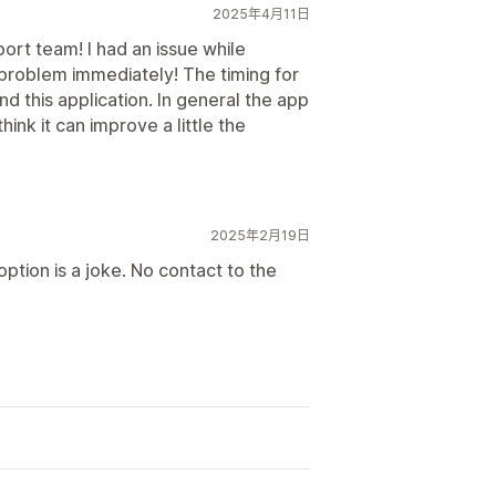
2025年4月11日
rt team! I had an issue while
 problem immediately! The timing for
d this application. In general the app
think it can improve a little the
2025年2月19日
ption is a joke. No contact to the