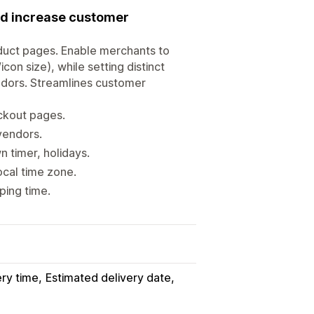
and increase customer
oduct pages. Enable merchants to
con size), while setting distinct
vendors. Streamlines customer
ckout pages.
 vendors.
 timer, holidays.
local time zone.
ping time.
ery time
Estimated delivery date