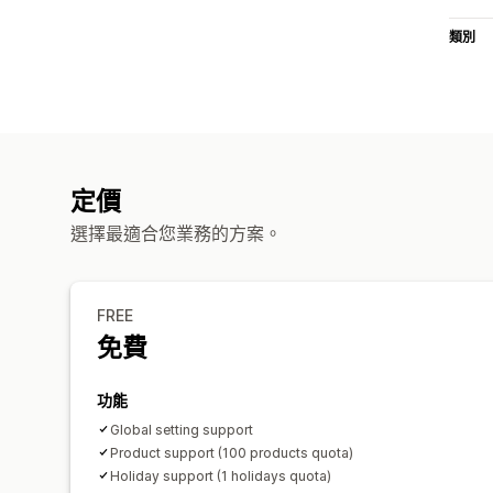
類別
定價
選擇最適合您業務的方案。
FREE
免費
功能
Global setting support
Product support (100 products quota)
Holiday support (1 holidays quota)