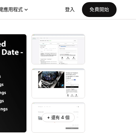
覽應用程式
登入
免費開始
+ 還有 4 個