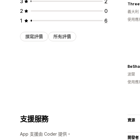
3
2
Three
2
0
義大利
使用應
1
6
撰寫評價
所有評價
BeSha
波蘭
使用應
支援服務
資源
App 支援由 Coder 提供。
開發者