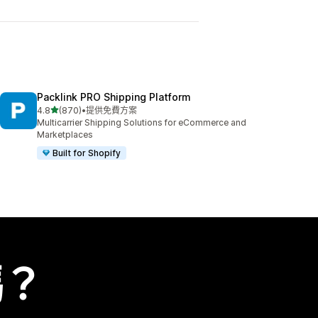
Packlink PRO Shipping Platform
滿分 5 顆星
4.8
(870)
•
提供免費方案
共有 870 則評價
Multicarrier Shipping Solutions for eCommerce and
Marketplaces
Built for Shopify
嗎？