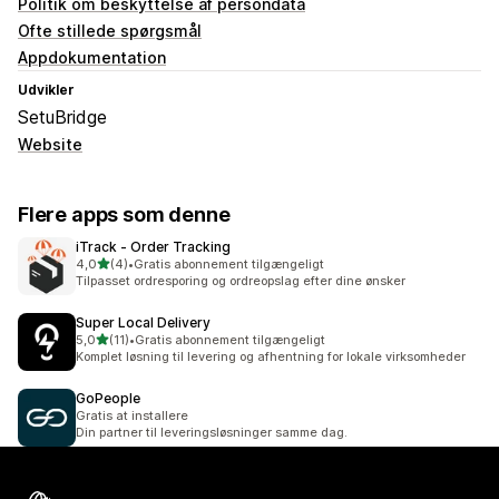
Politik om beskyttelse af persondata
Ofte stillede spørgsmål
Appdokumentation
Udvikler
SetuBridge
Website
Flere apps som denne
iTrack ‑ Order Tracking
ud af 5 stjerner
4,0
(4)
•
Gratis abonnement tilgængeligt
4 anmeldelser i alt
Tilpasset ordresporing og ordreopslag efter dine ønsker
Super Local Delivery
ud af 5 stjerner
5,0
(11)
•
Gratis abonnement tilgængeligt
11 anmeldelser i alt
Komplet løsning til levering og afhentning for lokale virksomheder
GoPeople
Gratis at installere
Din partner til leveringsløsninger samme dag.