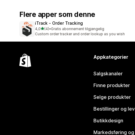
Flere apper som denne
iTrack ‑ Order Tracking
av 5 stjerner
4,0
(4)
•
Gratis abonnement tilgjengelig
Totalt 4 omtaler
Custom order tracker and order lookup as you wish
Appkategorier
Salgskanaler
Finne produkter
Selge produkter
Bestillinger og le
Butikkdesign
Markedsføring og