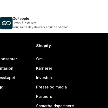
GoPeople
Gratis å installere
Your same day delivery solution partner.
Shopify
lpesenter
Om
ntasjon
Karrierer
lesskapet
Investorer
gg
Presse og media
Partnere
Samarbeidspartnere