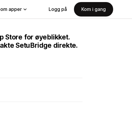
nom apper
Logg på
Kom i gang
p Store for øyeblikket.
akte SetuBridge direkte.