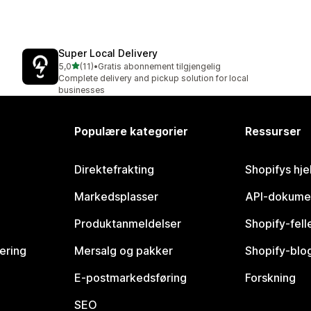
Super Local Delivery
av 5 stjerner
5,0
(11)
•
Gratis abonnement tilgjengelig
Totalt 11 omtaler
Complete delivery and pickup solution for local
businesses
Populære kategorier
Ressurser
Direktefrakting
Shopifys hje
Markedsplasser
API-dokume
Produktanmeldelser
Shopify-fel
vering
Mersalg og pakker
Shopify-blo
E-postmarkedsføring
Forskning
SEO