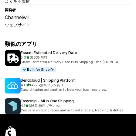
よくある質問
開発者
Channelwill
ウェブサイト
類似のアプリ
Essent Estimated Delivery Date
5つ星中
5.0
(863)
•
無料
合計レビュー数：863件
Show Estimated Delivery Date Plus Shipping Time (EDD/ETA)
Built for Shopify
Sendcloud | Shipping Platform
5つ星中
4.6
(477)
•
無料プランあり
合計レビュー数：477件
Easy shipping automation to help your business grow.
Easyship ‑ All in One Shipping
5つ星中
4.1
(361)
•
無料プランあり
合計レビュー数：361件
Compare shipping rates and automate labels, tracking & duties