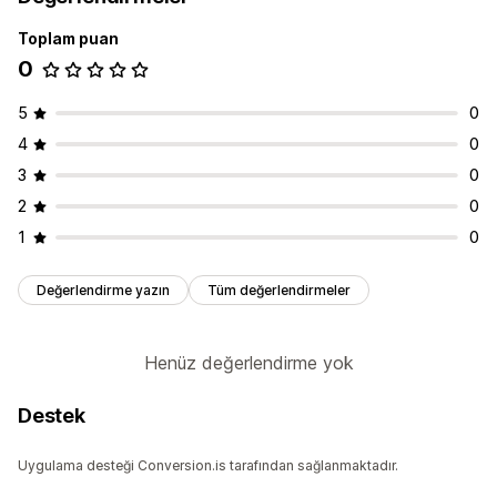
Tarih seçici
Zamanlama
Toplam puan
0
5
0
4
0
3
0
2
0
1
0
Değerlendirme yazın
Tüm değerlendirmeler
Henüz değerlendirme yok
Destek
Uygulama desteği Conversion.is tarafından sağlanmaktadır.