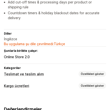
Add cut-off times & processing days per product or
shipping rule
Countdown timers & holiday blackout dates for accurate
delivery
Diller
İngilizce
Bu uygulama şu dile çevrilmedi:Türkçe
Şunlarla birlikte çalışır:
Online Store 2.0
Kategoriler
Teslimat ve teslim alım
Özellikleri göster
Teslimat seçenekleri
Kargo ücretleri
Özellikleri göster
Engelleme tarihleri
Kesinti süreleri
Tarih seçici
Özelleştirme
Hazırlık süreleri
Geri sayım sayaçları
Özel mesajlar
Teslimat tarihi
Teslimat saati
Çoklu dil
Teslim alım seçenekleri
Değerlendirmeler