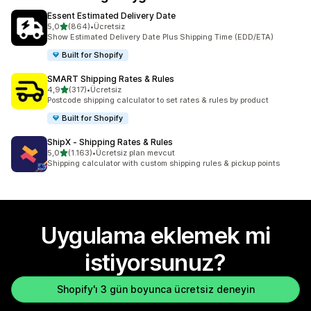
Essent Estimated Delivery Date
5 yıldız üzerinden
5,0
(864)
•
Ücretsiz
toplam 864 değerlendirme
Show Estimated Delivery Date Plus Shipping Time (EDD/ETA)
Built for Shopify
SMART Shipping Rates & Rules
5 yıldız üzerinden
4,9
(317)
•
Ücretsiz
toplam 317 değerlendirme
Postcode shipping calculator to set rates & rules by product
Built for Shopify
ShipX ‑ Shipping Rates & Rules
5 yıldız üzerinden
5,0
(1.163)
•
Ücretsiz plan mevcut
toplam 1163 değerlendirme
Shipping calculator with custom shipping rules & pickup points
Uygulama eklemek mi
istiyorsunuz?
Shopify'ı 3 gün boyunca ücretsiz deneyin