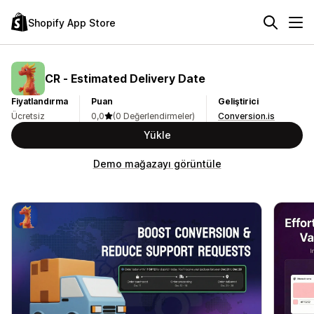
Shopify App Store
CR ‑ Estimated Delivery Date
Fiyatlandırma
Puan
Geliştirici
Ücretsiz
0,0
(0 Değerlendirmeler)
Conversion.is
Yükle
Demo mağazayı görüntüle