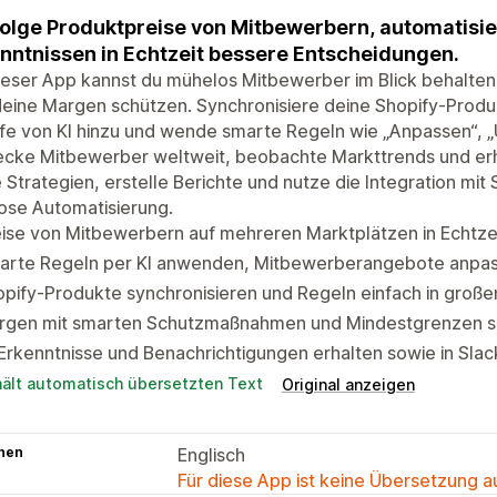
olge Produktpreise von Mitbewerbern, automatisier
nntnissen in Echtzeit bessere Entscheidungen.
ieser App kannst du mühelos Mitbewerber im Blick behalte
deine Margen schützen. Synchronisiere deine Shopify-Prod
lfe von KI hinzu und wende smarte Regeln wie „Anpassen“, „U
cke Mitbewerber weltweit, beobachte Markttrends und erha
 Strategien, erstelle Berichte und nutze die Integration mi
ose Automatisierung.
ise von Mitbewerbern auf mehreren Marktplätzen in Echtze
arte Regeln per KI anwenden, Mitbewerberangebote anpas
pify-Produkte synchronisieren und Regeln einfach in groß
rgen mit smarten Schutzmaßnahmen und Mindestgrenzen s
Erkenntnisse und Benachrichtigungen erhalten sowie in Sla
hält automatisch übersetzten Text
Original anzeigen
hen
Englisch
Für diese App ist keine Übersetzung 