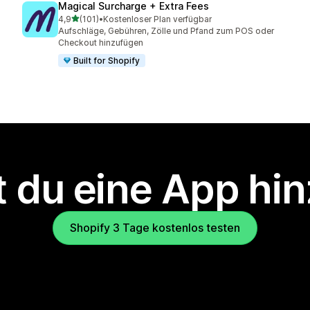
Magical Surcharge + Extra Fees
von 5 Sternen
4,9
(101)
•
Kostenloser Plan verfügbar
101 Rezensionen insgesamt
Aufschläge, Gebühren, Zölle und Pfand zum POS oder
Checkout hinzufügen
Built for Shopify
 du eine App hi
Shopify 3 Tage kostenlos testen