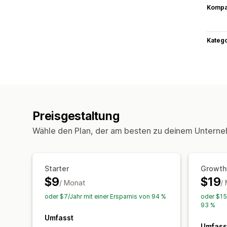
Kompat
Kateg
Preisgestaltung
Wähle den Plan, der am besten zu deinem Unterne
Starter
Growth
$9
$19
/ Monat
/
oder $7/Jahr mit einer Ersparnis von 94 %
oder $15
93 %
Umfasst
Umfass