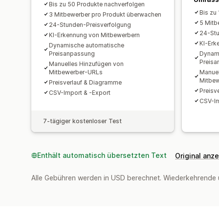
Bis zu 50 Produkte nachverfolgen
Bis zu
3 Mitbewerber pro Produkt überwachen
5 Mitb
24-Stunden-Preisverfolgung
24-Stu
KI-Erkennung von Mitbewerbern
KI-Erk
Dynamische automatische
Preisanpassung
Dynam
Preis
Manuelles Hinzufügen von
Mitbewerber-URLs
Manuel
Mitbe
Preisverlauf & Diagramme
Preisv
CSV-Import & -Export
CSV-Im
7-tägiger kostenloser Test
Enthält automatisch übersetzten Text
Original anz
Alle Gebühren werden in USD berechnet. Wiederkehrende 