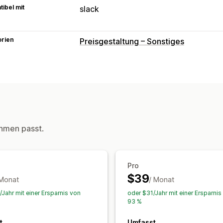
ibel mit
slack
orien
Preisgestaltung – Sonstiges
hmen passt.
Pro
$39
 Monat
/ Monat
/Jahr mit einer Ersparnis von
oder $31/Jahr mit einer Ersparnis
93 %
t
Umfasst