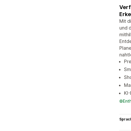
Verf
Erke
Mit d
und 
mithi
Entde
Plane
nahtl
Pre
Sm
Sho
Ma
KI-
Ent
Sprac