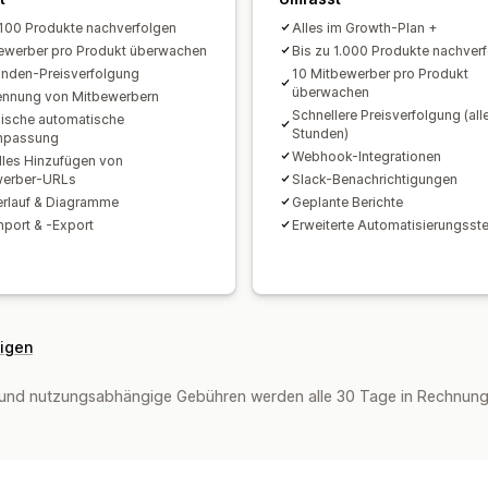
 100 Produkte nachverfolgen
Alles im Growth-Plan +
ewerber pro Produkt überwachen
Bis zu 1.000 Produkte nachver
nden-Preisverfolgung
10 Mitbewerber pro Produkt
überwachen
ennung von Mitbewerbern
Schnellere Preisverfolgung (all
ische automatische
Stunden)
anpassung
Webhook-Integrationen
les Hinzufügen von
werber-URLs
Slack-Benachrichtigungen
erlauf & Diagramme
Geplante Berichte
port & -Export
Erweiterte Automatisierungsst
eigen
und nutzungsabhängige Gebühren werden alle 30 Tage in Rechnung g