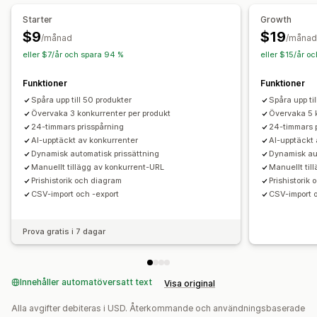
Starter
Growth
$9
$19
/månad
/månad
eller $7/år och spara 94 %
eller $15/år o
Funktioner
Funktioner
Spåra upp till 50 produkter
Spåra upp ti
Övervaka 3 konkurrenter per produkt
Övervaka 5 
24-timmars prisspårning
24-timmars 
AI-upptäckt av konkurrenter
AI-upptäckt 
Dynamisk automatisk prissättning
Dynamisk au
Manuellt tillägg av konkurrent-URL
Manuellt til
Prishistorik och diagram
Prishistorik
CSV-import och -export
CSV-import 
Prova gratis i 7 dagar
Innehåller automatöversatt text
Visa original
Alla avgifter debiteras i USD. Återkommande och användningsbaserade