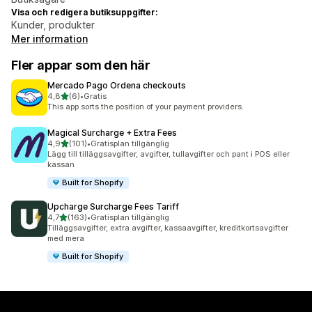
Visa och redigera butiksuppgifter:
Kunder, produkter
Mer information
Fler appar som den här
Mercado Pago Ordena checkouts
av 5 stjärnor
4,8
(6)
•
Gratis
6 recensioner totalt
This app sorts the position of your payment providers.
Magical Surcharge + Extra Fees
av 5 stjärnor
4,9
(101)
•
Gratisplan tillgänglig
101 recensioner totalt
Lägg till tilläggsavgifter, avgifter, tullavgifter och pant i POS eller
kassan
Built for Shopify
Upcharge Surcharge Fees Tariff
av 5 stjärnor
4,7
(163)
•
Gratisplan tillgänglig
163 recensioner totalt
Tilläggsavgifter, extra avgifter, kassaavgifter, kreditkortsavgifter
med mera
Built for Shopify