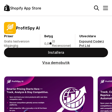
Shopify App Store
ProfitSpy AI
Priser
Betyg
Utvecklare
Gratis testversion
(0
Expound Coderz
0,0
tillgänglig
Recensioner)
Pvt Ltd
Installera
Visa demobutik