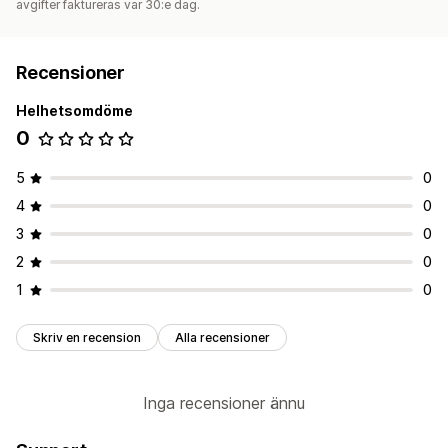
avgifter faktureras var 30:e dag.
Recensioner
Helhetsomdöme
0
5
0
4
0
3
0
2
0
1
0
Skriv en recension
Alla recensioner
Inga recensioner ännu