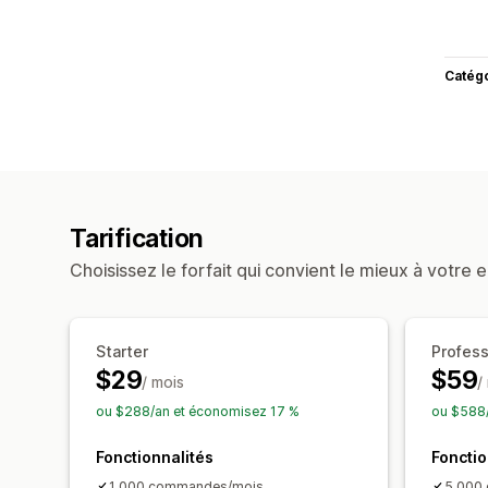
Catég
Tarification
Choisissez le forfait qui convient le mieux à votre e
Starter
Profess
$29
$59
/ mois
/
ou $288/an et économisez 17 %
ou $588/
Fonctionnalités
Fonctio
1 000 commandes/mois
5 000