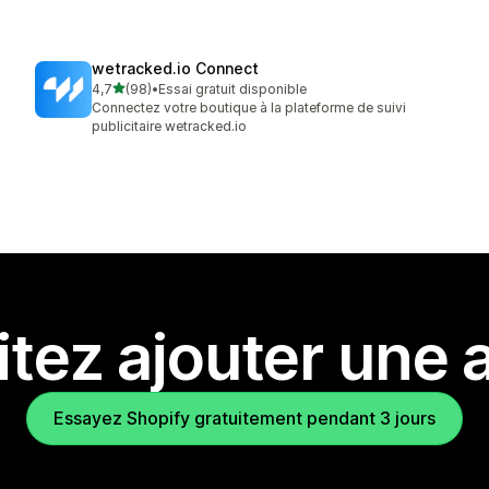
wetracked.io Connect
étoile(s) sur 5
4,7
(98)
•
Essai gratuit disponible
98 avis au total
Connectez votre boutique à la plateforme de suivi
publicitaire wetracked.io
tez ajouter une a
Essayez Shopify gratuitement pendant 3 jours