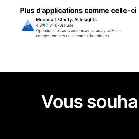
Plus d’applications comme celle-ci
Microsoft Clarity: AI Insights
étoile(s) sur 5
4,6
(1 814)
•
Gratuite
1814 avis au total
Optimisez les conversions avec l’analyse IA, les
enregistrements et les cartes thermiques
Vous souhai