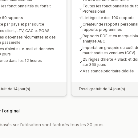
les fonctionnalités du forfait
Toutes les fonctionnalités du fo
Professional
e 60 rapports
L’intégralité des 100 rapports
ce par pays et par source
Créateur de rapports personnal
rapports programmés
es client, LTV, CAC et POAS
Rapports PDF et en marque bla
des dépenses récurrentes et des
analyse ABC
e passerelle
Importation groupée du coût d
es d’alerte + e-mail et données
marchandises vendues (CSV)
0 jours
25 règles d’alerte + Slack et d
ance dans les 12 heures
sur 365 jours
Assistance prioritaire dédiée
tuit de 14 jour(s)
Essai gratuit de 14 jour(s)
 l’original
asés sur l’utilisation sont facturés tous les 30 jours.