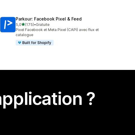
Parkour: Facebook Pixel & Feed
étoile(s) sur 5
5,0
(175)
•
Gratuite
175 avis au total
Pixel Facebook et Meta Pixel (CAPI) avec flux et
catalogue
Built for Shopify
pplication ?