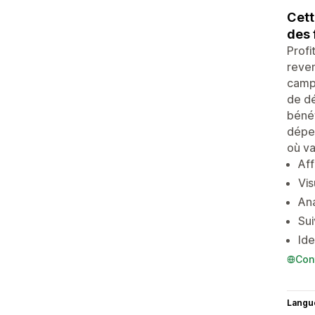
Cett
des 
Profi
reve
campa
de dé
bénéf
dépe
où va
Aff
Vis
Ana
Sui
Ide
Con
Langu