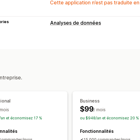
Cette application n’est pas traduite en
ories
Analyses de données
Marketing et ventes
Retour sur investissement publicitair
Supports visuels et rapports
Tableau de bord des analyses de do
Exportation des données
Analyse de 
ntreprise.
Planification des rapports
Notificatio
ional
Business
$99
 mois
/ mois
an et économisez 17 %
ou $948/an et économisez 20 %
nnalités
Fonctionnalités
 commandes/mois
15 000 commandes/mois