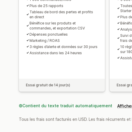
Plus de 25 rapports
Toutes 
Starter
Tableau de bord des pertes et profits
en direct
Plus d
Bénéfice sur les produits et
Bénéfi
commandes, et exportation CSV
Analys
Dépenses ponctuelles
Suivi 
Marketing / ROAS
frais d
3 règles d’alerte et données sur 30 jours
10 règl
sur 18
Assistance dans les 24 heures
Assist
Essai gratuit de 14 jour(s)
Essai gra
Contient du texte traduit automatiquement
Afficher
Tous les frais sont facturés en USD. Les frais récurrents et b