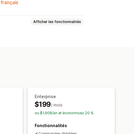
 français
Afficher les fonctionnalités
e (ROAS)
nnées
Rapports personnalisés
l’historique
ns
Enterprise
$199
/ mois
ou $1,908/an et économisez 20 %
Fonctionnalités
Commandes illimitées