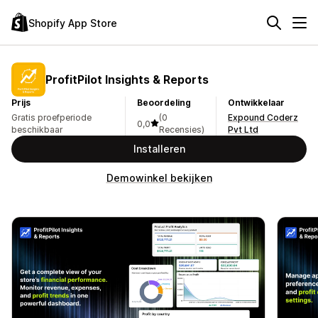
Shopify App Store
ProfitPilot Insights & Reports
Prijs
Beoordeling
Ontwikkelaar
Gratis proefperiode
(0
Expound Coderz
0,0
beschikbaar
Recensies)
Pvt Ltd
Installeren
Demowinkel bekijken