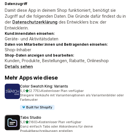
Datenzugriff
Damit diese App in deinem Shop funktioniert, benötigt sie
Zugriff auf die folgenden Daten. Die Gründe dafür findest du in
der
Datenschutzerklärung
des Entwicklers bzw. der
Entwicklerin.
Kund:innendaten einsehen:
Geräte- und Aktivitätsdaten
Daten von Mitarbeiter:innen und Beitragenden einsehen:
Shop-Inhaber
Shop-Daten anzeigen und bearbeiten:
Kunden, Produkte, Bestellungen, Rabatte, Onlineshop
Details sehen
Mehr Apps wie diese
Color Swatch King: Variants
von 5 Sternen
5,0
(2.775)
•
Kostenloser Plan verfügbar
2775 Rezensionen insgesamt
Steigere Verkäufe mit Variantenoptionen als Variantenbilder oder
Farbmuster
Built for Shopify
Tabs Studio
von 5 Sternen
5,0
(160)
•
Kostenloser Plan verfügbar
160 Rezensionen insgesamt
Ganz einfach Tabs oder Akkordeons für deine
Produktbeschreibungen erstellen