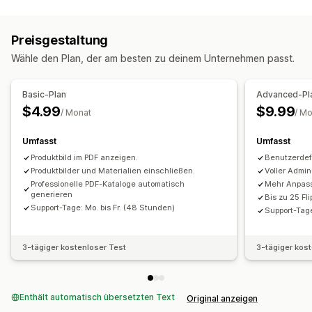
Preisgestaltung
Wähle den Plan, der am besten zu deinem Unternehmen passt.
Basic-Plan
Advanced-Pl
$4.99
$9.99
/ Monat
/ M
Umfasst
Umfasst
Produktbild im PDF anzeigen.
Benutzerdef
Produktbilder und Materialien einschließen.
Voller Admin
Professionelle PDF-Kataloge automatisch
Mehr Anpass
generieren
Bis zu 25 Fl
Support-Tage: Mo. bis Fr. (48 Stunden)
Support-Tage
3-tägiger kostenloser Test
3-tägiger kos
Enthält automatisch übersetzten Text
Original anzeigen