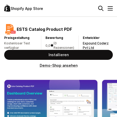
Shopify App Store
ESTS Catalog Product PDF
Preisgestaltung
Bewertung
Entwickler
Kostenloser Test
(0
Expound Coderz
0,0
verfügbar
Rezensionen)
Pvt Ltd
Installieren
Demo-Shop ansehen