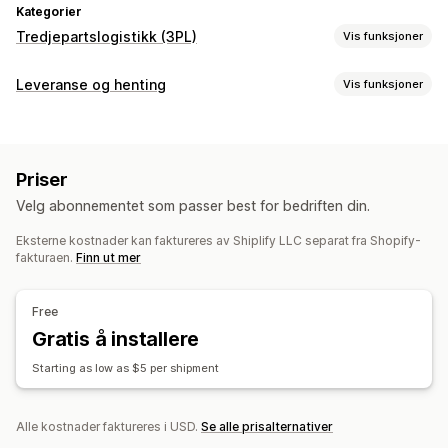
Kategorier
Tredjepartslogistikk (3PL)
Vis funksjoner
Bestillingsadministrering
Leveranse og henting
Vis funksjoner
Oppfyllelse
Fraktetiketter
Leveringsalternativer
Førertilordning
Fraktetiketter
Priser
Sanntidssporing
Velg abonnementet som passer best for bedriften din.
E-postvarsler
Sporing av bestilling
Eksterne kostnader kan faktureres av Shiplify LLC separat fra Shopify-
Dokumentasjon på levering
Ruteoptimalisering
fakturaen.
Finn ut mer
Free
Gratis å installere
Starting as low as $5 per shipment
Alle kostnader faktureres i USD.
Se alle prisalternativer