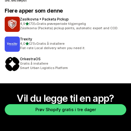
Flere apper som denne
Zasilkovna • Packeta Pickup
av 5 stjerner
4,9
(73)
•
Gratis prøveperiode tilgjengelig
Totalt 73 omtaler
Zásilkovna (Packeta) pickup points, automatic export and COD.
Trexity
av 5 stjerner
4,0
(21)
•
Gratis å installere
Totalt 21 omtaler
Flat-rate Local delivery when you need it.
OrkestraOS
Gratis å installere
Smart Urban Logistics Platform
Vil du legge til en app?
Prøv Shopify gratis i tre dager