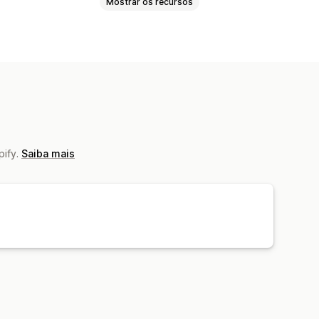
Mostrar os recursos
Entretenimento e mídia
vos
Produtos para pets
pify.
Saiba mais