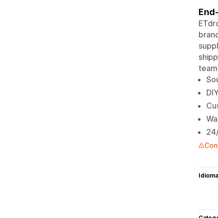
End-
ETdro
bran
suppl
shipp
team 
Sou
DIY
Cus
War
24/
Con
Idiom
Categ