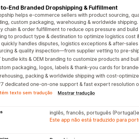
to-End Branded Dropshipping & Fulfillment
pship helps e-commerce sellers with product sourcing, qua
ding, custom packaging, warehousing & worldwide shippin
y chain & order fulfillment to reduce ops pressure and bui
ing to product type & destination to optimize logistics cost
quickly handles disputes, logistics exceptions & after-sales f
rcing & quality inspection—from supplier vetting to pre-sh
 bundle kits & OEM branding to customize products and buil
tom packaging, logos, labels & thank-you cards for brande
ehousing, packing & worldwide shipping with cost-optimized
7 dedicated one-on-one support & fast expert resolution o
tém texto sem tradução
Mostrar tradução
as
inglês, francês, português (Portugal)
Este app não está traduzido para port
orias