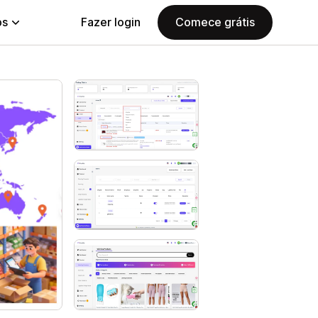
ps
Fazer login
Comece grátis