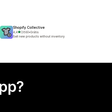
Shopify Collective
de 5 estrelas
4,4
(359)
•
Grátis
359 avaliações ao todo
Sell new products without inventory
app?