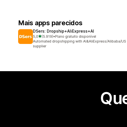
Mais apps parecidos
DSers: Dropship+AliExpress+AI
de 5 estrelas
5,0
(5.919)
•
Plano gratuito disponível
5919 avaliações ao todo
Automated dropshipping with AI&AliExpress/Alibaba/US
supplier
Que