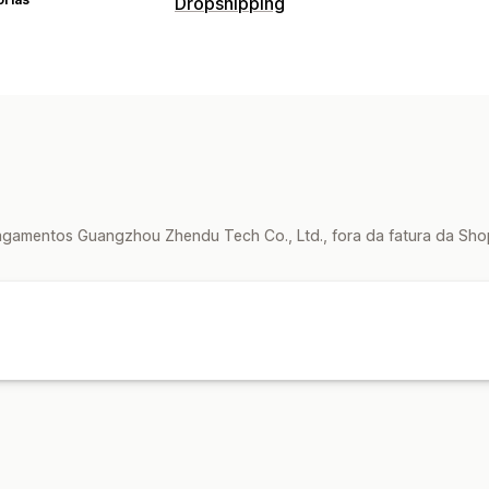
Dropshipping
Produtos que você pode vender
Vestuário e acessórios
Casa e jardim
Brinquedos e jogos
Produtos esporti
Locais para aquisição de produtos
China
gamentos Guangzhou Zhendu Tech Co., Ltd., fora da fatura da Sho