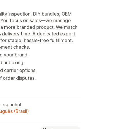
lity inspection, DIY bundles, OEM
g. You focus on sales—we manage
ld a more branded product. We match
 & delivery time. A dedicated expert
or stable, hassle-free fulfillment.
ipment checks.
d your brand.
d unboxing.
 carrier options.
f order disputes.
e espanhol
uguês (Brasil)