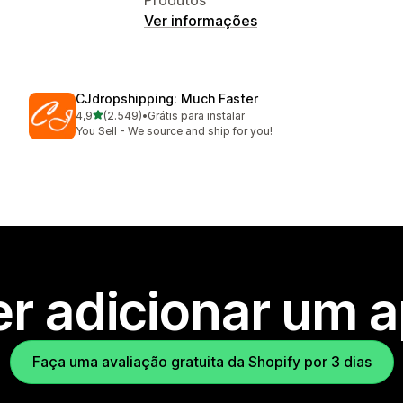
Ver informações
CJdropshipping: Much Faster
de 5 estrelas
4,9
(2.549)
•
Grátis para instalar
2549 avaliações ao todo
You Sell - We source and ship for you!
r adicionar um 
Faça uma avaliação gratuita da Shopify por 3 dias