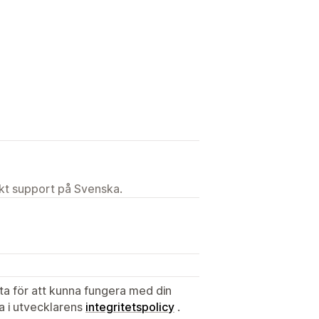
ekt support på Svenska.
ata för att kunna fungera med din
ta i utvecklarens
integritetspolicy
.