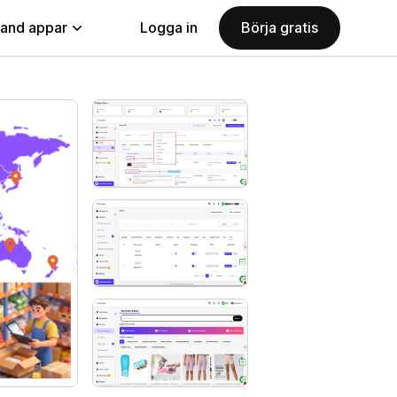
land appar
Logga in
Börja gratis