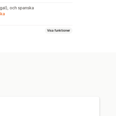
ugal), och spanska
ska
Visa funktioner
dgård
Underhållning och media
usdjursprodukter