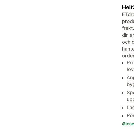
Helt
ETdro
prod
frakt
din a
och d
hante
order
Pro
lev
An
byg
Spe
up
Lag
Per
Inn