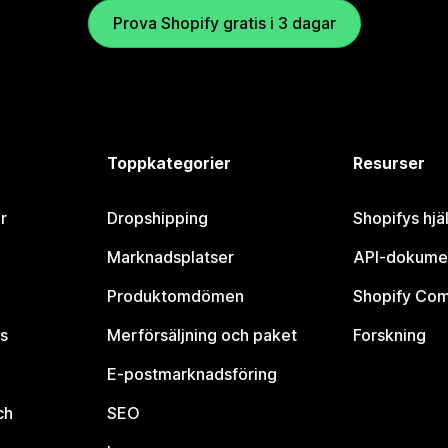
Prova Shopify gratis i 3 dagar
Toppkategorier
Resurser
r
Dropshipping
Shopifys hjä
Marknadsplatser
API-dokume
Produktomdömen
Shopify Co
s
Merförsäljning och paket
Forskning
E-postmarknadsföring
ch
SEO