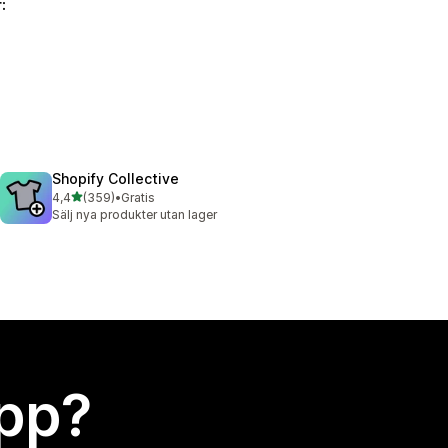
:
Shopify Collective
av 5 stjärnor
4,4
(359)
•
Gratis
359 recensioner totalt
Sälj nya produkter utan lager
app?