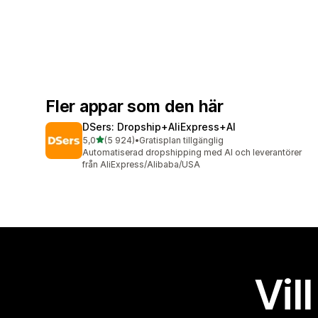
Fler appar som den här
DSers: Dropship+AliExpress+AI
av 5 stjärnor
5,0
(5 924)
•
Gratisplan tillgänglig
5924 recensioner totalt
Automatiserad dropshipping med AI och leverantörer
från AliExpress/Alibaba/USA
Vil