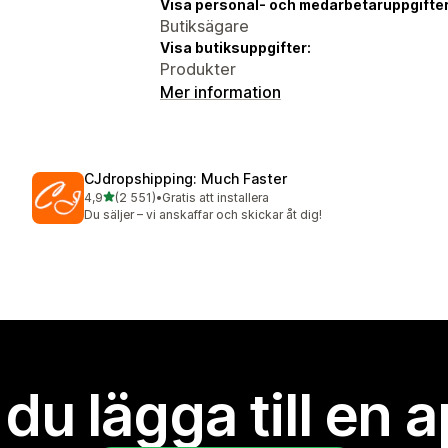
Visa personal- och medarbetaruppgifter
Butiksägare
Visa butiksuppgifter:
Produkter
Mer information
CJdropshipping: Much Faster
av 5 stjärnor
4,9
(2 551)
•
Gratis att installera
2551 recensioner totalt
Du säljer – vi anskaffar och skickar åt dig!
l du lägga till en 