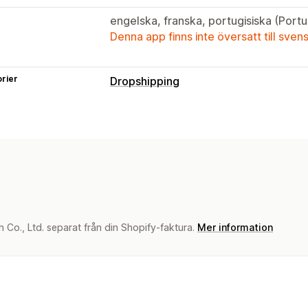
engelska, franska, portugisiska (Port
Denna app finns inte översatt till sven
rier
Dropshipping
Vilka produkter du kan köpa in
Kläder och accessoarer
Hem och trä
Leksaker och spel
Sportprodukter
H
Inköpsställen
Kina
Co., Ltd. separat från din Shopify-faktura.
Mer information