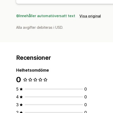
Innehåller automatöversatt text
Visa original
Alla avgifter debiteras i USD.
Recensioner
Helhetsomdöme
0
5
0
4
0
3
0
2
0