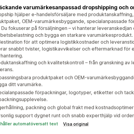
äckande varumärkesanpassad dropshipping och or
pship hjälper e-handelsförsäljare med produktanskaffning, 
uktpaket, OEM-varumärkesbyggande, specialanpassade förpa
. Du fokuserar på försäljningen – vi hanterar leveranskedjan
rbetsbelastning och bygga en starkare varumärkesprodukt. 
estination för att optimera logistikkostnader och leveranst
rar snabbt tvister, logistikavvikelser och eftermarknad för e
hantering.
duktanskaffning och kvalitetskontroll – från granskning av le
erans.
passningsbara produktpaket och OEM-varumärkesbyggande 
ga ditt varumärke.
cialanpassade förpackningar, logotyper, etiketter och ta
packningsupplevelse.
erhållning, packning och global frakt med kostnadsoptimera
sonlig support dygnet runt och snabb experthjälp vid ordert
ehåller automatöversatt text
Visa original