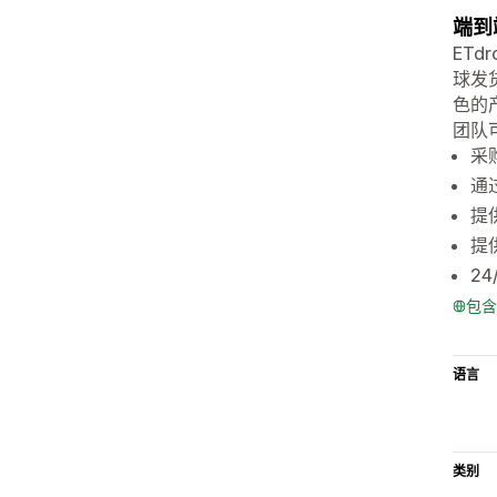
端到
ET
球发
色的
团队
采
通
提
提
2
包含
语言
类别