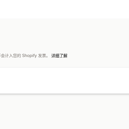
可销售的产品
服装与配饰
家居与园艺
娱乐和媒体
玩
采购地点
中国
取，不会计入您的 Shopify 发票。
详细了解