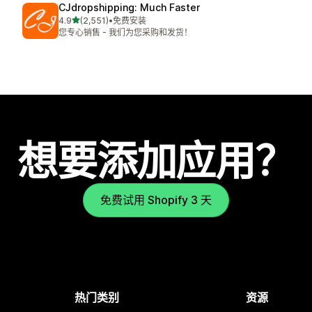
CJdropshipping: Much Faster
星（满分 5 星）
4.9
(2,551)
•
免费安装
总共 2551 条评论
您专心销售 - 我们为您采购和发货！
想要添加应用？
免费试用 Shopify 3 天
热门类别
资源