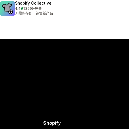
Shopify Collective
星（满分 5 星）
4.4
(359)
•
免费
总共 359 条评论
无需库存即可销售新产品
Shopify