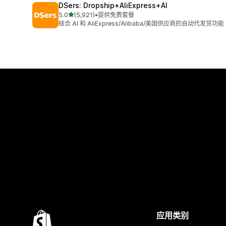
DSers: Dropship+AliExpress+AI
星（满分 5 星）
5.0
(5,921)
•
提供免费套餐
总共 5921 条评论
结合 AI 和 AliExpress/Alibaba/美国供应商的自动代发货功能
应用类别