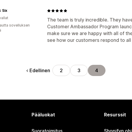
c Six
allat
The team is truly incredible. They hav
autta sovelluksen
Customer Ambassador Program launch
ä
make sure we are happy with all of th
see how our customers respond to all o
Edellinen
2
3
4
Pääluokat
Resurssit
Suoratoimitus
Shopifyn oh