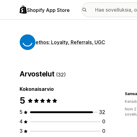
Shopify App Store
ethos: Loyalty, Referrals, UGC
Arvostelut
(32)
Kokonaisarvio
Samsa
5
Kanad
Noin 2
5
32
sovell
4
0
3
0