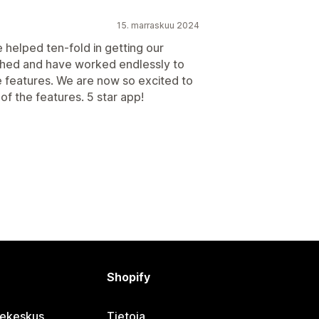
15. marraskuu 2024
e helped ten-fold in getting our
ed and have worked endlessly to
e features. We are now so excited to
f the features. 5 star app!
Shopify
jekeskus
Tietoja