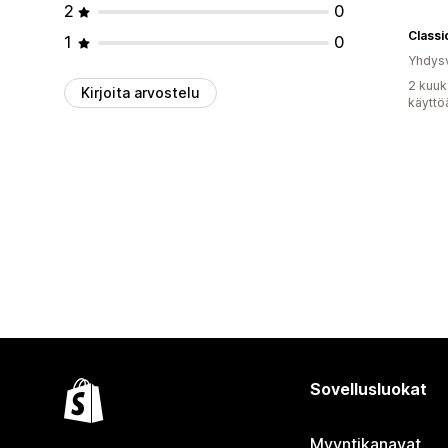
2
0
Classi
1
0
Yhdysv
2 kuuk
Kirjoita arvostelu
käyttö
Sovellusluokat
Myyntikanavat