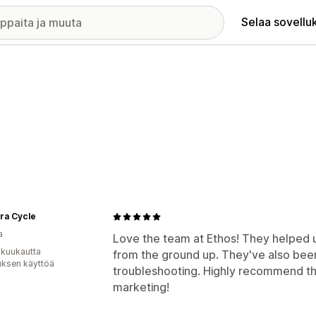
Selaa sovellu
ra Cycle
a
Love the team at Ethos! They helped 
 kuukautta
from the ground up. They've also bee
uksen käyttöä
troubleshooting. Highly recommend the
marketing!