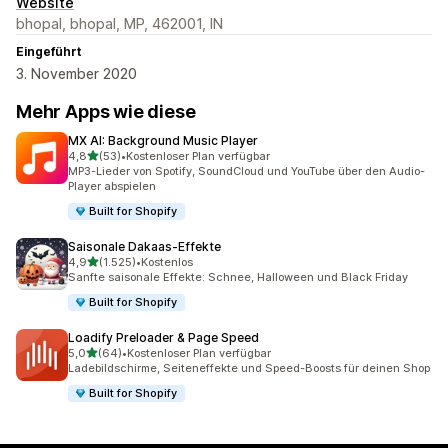
Website
bhopal, bhopal, MP, 462001, IN
Eingeführt
3. November 2020
Mehr Apps wie diese
MX AI: Background Music Player
von 5 Sternen
4,8
(53)
•
Kostenloser Plan verfügbar
53 Rezensionen insgesamt
MP3-Lieder von Spotify, SoundCloud und YouTube über den Audio-
Player abspielen
Built for Shopify
Saisonale Dakaas‑Effekte
von 5 Sternen
4,9
(1.525)
•
Kostenlos
1525 Rezensionen insgesamt
Sanfte saisonale Effekte: Schnee, Halloween und Black Friday
Built for Shopify
Loadify Preloader & Page Speed
von 5 Sternen
5,0
(64)
•
Kostenloser Plan verfügbar
64 Rezensionen insgesamt
Ladebildschirme, Seiteneffekte und Speed-Boosts für deinen Shop
Built for Shopify