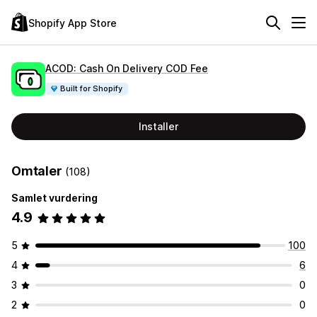
Shopify App Store
ACOD: Cash On Delivery COD Fee
Built for Shopify
Installer
Omtaler
(108)
Samlet vurdering
4.9
5
100
4
6
3
0
2
0