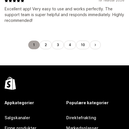
19. februar 2026
Excellent app! Very easy to use and works perfectly. The
support team is super helpful and responds immediately. Highly
recommended!
1
2
3
4
10
Appkategorier
Populære kategorier
Salgskanaler
Direktefrakting
Finne produkter
Markedsplasser