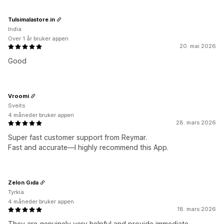
Tulsimalastore.in
India
Over 1 år bruker appen
20. mai 2026
Good
Vroomi
Sveits
4 måneder bruker appen
28. mars 2026
Super fast customer support from Reymar.
Fast and accurate—I highly recommend this App.
Zelon Gıda
Tyrkia
4 måneder bruker appen
18. mars 2026
They are genuinely very helpful and provide immediate