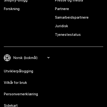
Shopify-blogg
Presse og media
Forskning
Partnere
Samarbeidspartnere
Juridisk
Tjenestestatus
Utviklerpålogging
Vilkår for bruk
Personvernerklæring
Sidekart