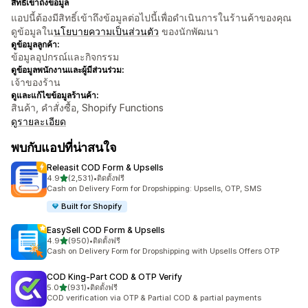
สิทธิ์เข้าถึงข้อมูล
แอปนี้ต้องมีสิทธิ์เข้าถึงข้อมูลต่อไปนี้เพื่อดำเนินการในร้านค้าของคุณ
ดูข้อมูลใน
นโยบายความเป็นส่วนตัว
ของนักพัฒนา
ดูข้อมูลลูกค้า:
ข้อมูลอุปกรณ์และกิจกรรม
ดูข้อมูลพนักงานและผู้มีส่วนร่วม:
เจ้าของร้าน
ดูและแก้ไขข้อมูลร้านค้า:
สินค้า, คำสั่งซื้อ, Shopify Functions
ดูรายละเอียด
พบกับแอปที่น่าสนใจ
Releasit COD Form & Upsells
เต็ม 5 ดาว
4.9
(2,531)
•
ติดตั้งฟรี
ทั้งหมด 2531 รีวิว
Cash on Delivery Form for Dropshipping: Upsells, OTP, SMS
Built for Shopify
EasySell COD Form & Upsells
เต็ม 5 ดาว
4.9
(950)
•
ติดตั้งฟรี
ทั้งหมด 950 รีวิว
Cash on Delivery Form for Dropshipping with Upsells Offers OTP
COD King‑Part COD & OTP Verify
เต็ม 5 ดาว
5.0
(931)
•
ติดตั้งฟรี
ทั้งหมด 931 รีวิว
COD verification via OTP & Partial COD & partial payments