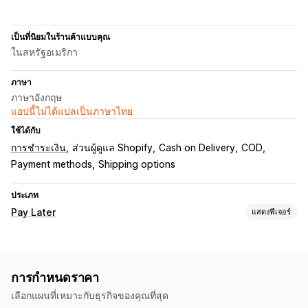
เป็นที่นิยมในร้านค้าแบบคุณ
ในสหรัฐอเมริกา
ภาษา
ภาษาอังกฤษ
แอปนี้ไม่ได้แปลเป็นภาษาไทย
ใช้ได้กับ
การชำระเงิน
ส่วนผู้ดูแล Shopify
Cash on Delivery
COD
Payment methods
Shipping options
ประเภท
Pay Later
แสดงฟีเจอร์
การจัดการ COD
ค่าธรรมเนียมที่กำหนดเอง
รางวัลจูงใจแบบเติมเงิน
การกำหนดราคา
ซ่อนประเภทการชำระเงิน
จัดเรียงประเภทการชำระเงิน
เลือกแผนที่เหมาะกับธุรกิจของคุณที่สุด
การป้องกันการฉ้อโกง
การบล็อก IP