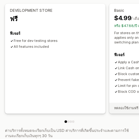
การปรับแต่งแบบฟอร์ม
DEVELOPMENT STORE
Basic
ปุ่มที่กำหนดเอง
เลย์เอาต์ที่กำหนดเอง
ข้อความที่กำหนดเอง
$4.99
ฟรี
/ เดื
ตัวเลือกการจัดส่ง
Address Validation
หรือ $47.88/ปี
For stores on t
ฟีเจอร์
คอนเวอร์ชันและการขายเพิ่ม
applies only on
Free for dev testing stores
ส่วนลด
การสั่งซื้อเพียงคลิกเดียว
switching plan
All features included
ฟีเจอร์
Apply a Cash
Link Cash on
Block custom
Prevent fak
Limit for pin
Block COD o
ทดลองใช้งานฟรี 
ค่าบริการทั้งหมดจะเรียกเก็บเป็น USD ค่าบริการที่เกิดขึ้นประจำและตามการใช้
งานจะเรียกเก็บเงินทุกๆ 30 วัน