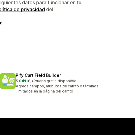
siguientes datos para funcionar en tu
lítica de privacidad
del
s:
Pify Cart Field Builder
de 5 estrellas
5.0
(18)
•
Prueba gratis disponible
18 reseñas en total
Agrega campos, atributos de carrito o términos
ilimitados en la página del carrito