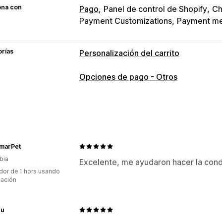
ona con
Pago
Panel de control de Shopify
Ch
Payment Customizations
Payment m
orías
Personalización del carrito
Visualización de carrito
Opciones de pago - Otros
Reglas personalizadas
Hacer una venta adicional
Cargos adicionales
Personalización de pago
marPet
Reglas de forma de pago
Ocultar pa
bia
Excelente, me ayudaron hacer la cond
dor de 1 hora usando
cación
bu