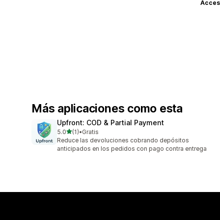
Acceso
Más aplicaciones como esta
Upfront: COD & Partial Payment
de 5 estrellas
5.0
(1)
•
Gratis
1 reseñas en total
Reduce las devoluciones cobrando depósitos
anticipados en los pedidos con pago contra entrega