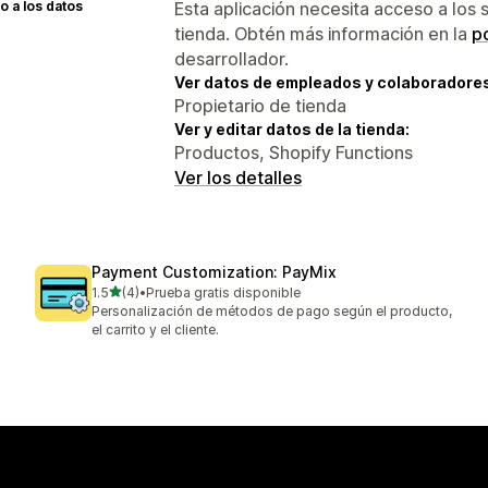
 a los datos
Esta aplicación necesita acceso a los 
tienda. Obtén más información en la
po
desarrollador.
Ver datos de empleados y colaboradore
Propietario de tienda
Ver y editar datos de la tienda:
Productos, Shopify Functions
Ver los detalles
Payment Customization: PayMix
de 5 estrellas
1.5
(4)
•
Prueba gratis disponible
4 reseñas en total
Personalización de métodos de pago según el producto,
el carrito y el cliente.