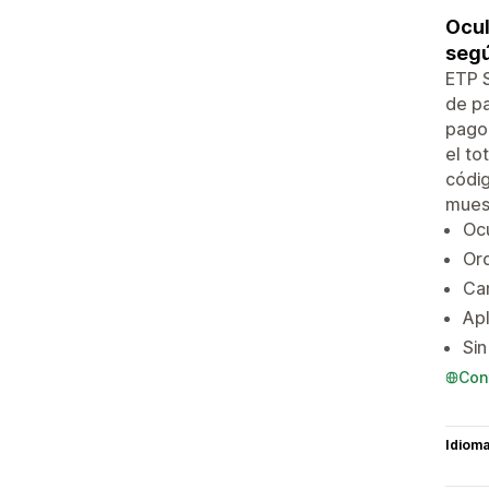
Ocul
segú
ETP S
de pa
pago 
el to
códig
muest
Ocu
Ord
Cam
Apl
Sin
Con
Idiom