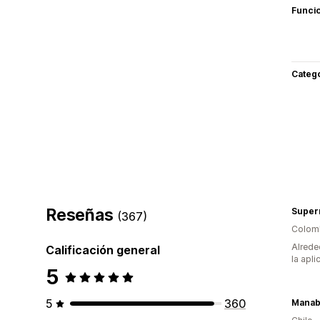
Funci
Categ
Reseñas
Super
(367)
Colom
Alrede
Calificación general
la apli
5
5
360
Mana