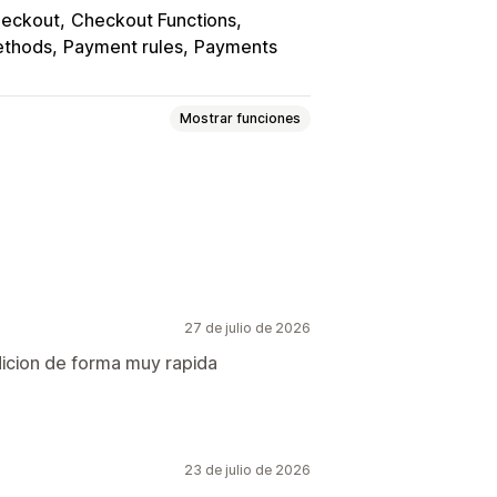
eckout
Checkout Functions
ethods
Payment rules
Payments
Mostrar funciones
27 de julio de 2026
go exprés
Múltiples idiomas
icion de forma muy rapida
23 de julio de 2026