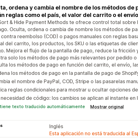
ta, ordena y cambia el nombre de los métodos de p
n reglas como el país, el valor del carrito o el envío
ort & Hide Payment Methods te ofrece control total sobre l
go. Oculta, ordena o cambia de nombre los métodos de pag
contra reembolso (COD) o pagos manuales con reglas basad
tal del carrito, los productos, los SKU o las etiquetas de clie
o. Mejora el flujo de la pantalla de pago, reduce la fricció
ra solo los métodos de pago más relevantes por pedido o c
lta los métodos de pago en función del carrito, el envío, la
ena los métodos de pago en la pantalla de pago de Shopif
bia el nombre de PayPal, COD, Stripe o las pasarelas man
ica reglas condicionales para mostrar u ocultar opciones d
 necesidad de código: los cambios se aplican al instante en
tiene texto traducido automáticamente
Mostrar original
as
Inglés
Esta aplicación no está traducida al E