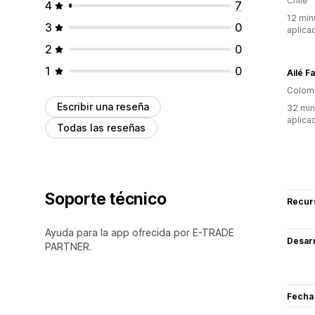
Chile
4
7
12 min
3
0
aplica
2
0
1
0
Ailé F
Colom
Escribir una reseña
32 min
aplica
Todas las reseñas
Soporte técnico
Recur
Ayuda para la app ofrecida por E-TRADE
Desarr
PARTNER.
Fecha