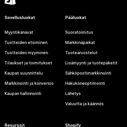
Sovellusluokat
Pääluokat
Myyntikanavat
Suoratoimitus
Tuotteiden etsiminen
Markkinapaikat
Tuotteiden myyminen
Tuotearvostelut
Tilaukset ja toimitukset
Lisämyynti ja tuotepaketit
Kaupan suunnittelu
Sähköpostimarkkinointi
Markkinointi ja konversio
Hakukoneoptimointi
Kaupan hallinnointi
Lähetys
Valuutta ja käännös
Resurssit
Shopify