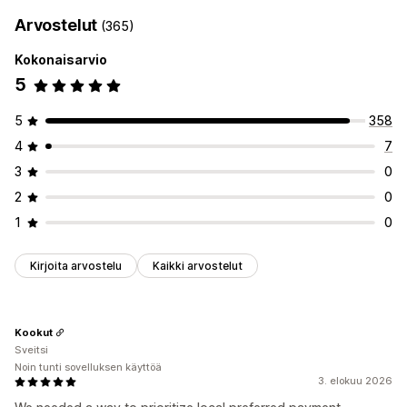
Lisämaksut
Arvostelut
(365)
Kassan mukauttaminen
Kokonaisarvio
Maksutapojen säännöt
Piilota pikakassa
Monikielisyys
5
5
358
4
7
3
0
2
0
1
0
Kirjoita arvostelu
Kaikki arvostelut
Kookut
Sveitsi
Noin tunti sovelluksen käyttöä
3. elokuu 2026