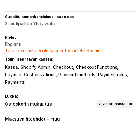
Suosittu samankaltaisissa kaupoissa
Sijaintipaikka Yhdysvallat
Kielet
Englanti
Tätä sovellusta ei ole käännetty kielelle Suomi
Toimii seuraavan kanssa:
Kassa
Shopify Admin
Checkout
Checkout Functions
Payment Customizations
Payment methods
Payment rules
Payments
Luokat
Ostoskorin mukautus
Näytä ominaisuudet
Ostoskorin näkymä
Maksuvaihtoehdot – muu
Mukautetut säännöt
Lisämyynti