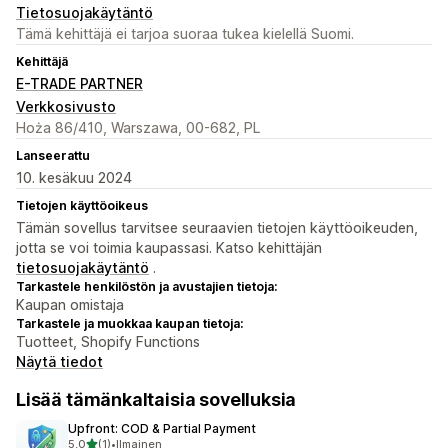
Tietosuojakäytäntö
Tämä kehittäjä ei tarjoa suoraa tukea kielellä Suomi.
Kehittäjä
E-TRADE PARTNER
Verkkosivusto
Hoża 86/410, Warszawa, 00-682, PL
Lanseerattu
10. kesäkuu 2024
Tietojen käyttöoikeus
Tämän sovellus tarvitsee seuraavien tietojen käyttöoikeuden,
jotta se voi toimia kaupassasi. Katso kehittäjän
tietosuojakäytäntö
.
Tarkastele henkilöstön ja avustajien tietoja:
Kaupan omistaja
Tarkastele ja muokkaa kaupan tietoja:
Tuotteet, Shopify Functions
Näytä tiedot
Lisää tämänkaltaisia sovelluksia
Upfront: COD & Partial Payment
/ 5 tähteä
5,0
(1)
•
Ilmainen