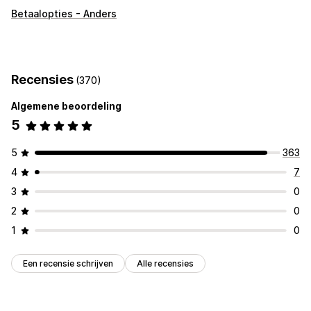
Weergave van winkelwagen
Betaalopties - Anders
Aangepaste regels
Upselling
Extra kosten
Recensies
(370)
Checkout-aanpassing
Algemene beoordeling
Betaalmethoderegels
Snelle checkout verbergen
5
Meerdere talen
5
363
4
7
3
0
2
0
1
0
Een recensie schrijven
Alle recensies