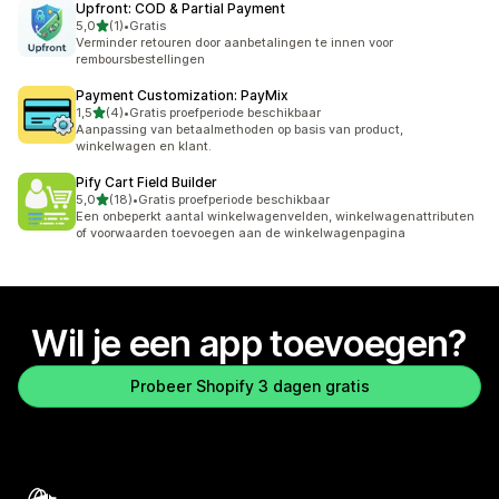
Upfront: COD & Partial Payment
van 5 sterren
5,0
(1)
•
Gratis
1 recensies in totaal
Verminder retouren door aanbetalingen te innen voor
remboursbestellingen
Payment Customization: PayMix
van 5 sterren
1,5
(4)
•
Gratis proefperiode beschikbaar
4 recensies in totaal
Aanpassing van betaalmethoden op basis van product,
winkelwagen en klant.
Pify Cart Field Builder
van 5 sterren
5,0
(18)
•
Gratis proefperiode beschikbaar
18 recensies in totaal
Een onbeperkt aantal winkelwagenvelden, winkelwagenattributen
of voorwaarden toevoegen aan de winkelwagenpagina
Wil je een app toevoegen?
Probeer Shopify 3 dagen gratis