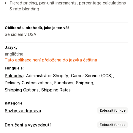
Tiered pricing, per-unit increments, percentage calculations
& rate blending
Oblíbené u obchodů, jako je ten váš
Se sídlem v USA
Jazyky
angličtina
Tato aplikace není přeložena do jazyka čeština
Funguje s:
Pokladna
Administrátor Shopify
Carrier Service (CCS)
Delivery Customizations
Functions
Shipping
Shipping Options
Shipping Rates
Kategorie
Sazby za dopravu
Zobrazit funkce
Výpočet sazeb
Doručení a vyzvednutí
Zobrazit funkce
Paušální sazba
Na základě dopravce
Na základě zákazníka