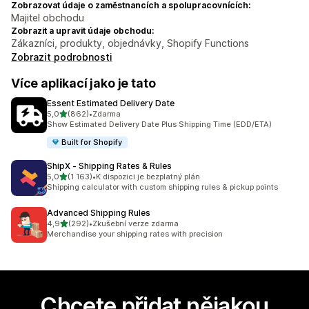
Zobrazovat údaje o zaměstnancích a spolupracovnících:
Majitel obchodu
Zobrazit a upravit údaje obchodu:
Zákazníci, produkty, objednávky, Shopify Functions
Zobrazit podrobnosti
Více aplikací jako je tato
Essent Estimated Delivery Date
z 5 hvězd
5,0
(862)
•
Zdarma
Celkový počet recenzí: 862
Show Estimated Delivery Date Plus Shipping Time (EDD/ETA)
Built for Shopify
ShipX ‑ Shipping Rates & Rules
z 5 hvězd
5,0
(1 163)
•
K dispozici je bezplatný plán
Celkový počet recenzí: 1163
Shipping calculator with custom shipping rules & pickup points
Advanced Shipping Rules
z 5 hvězd
4,9
(292)
•
Zkušební verze zdarma
Celkový počet recenzí: 292
Merchandise your shipping rates with precision
Chcete přidat nějakou