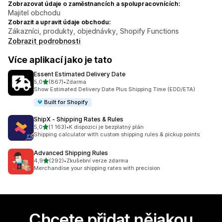
Zobrazovat údaje o zaměstnancích a spolupracovnících:
Majitel obchodu
Zobrazit a upravit údaje obchodu:
Zákazníci, produkty, objednávky, Shopify Functions
Zobrazit podrobnosti
Více aplikací jako je tato
Essent Estimated Delivery Date
z 5 hvězd
5,0
(867)
•
Zdarma
Celkový počet recenzí: 867
Show Estimated Delivery Date Plus Shipping Time (EDD/ETA)
Built for Shopify
ShipX ‑ Shipping Rates & Rules
z 5 hvězd
5,0
(1 163)
•
K dispozici je bezplatný plán
Celkový počet recenzí: 1163
Shipping calculator with custom shipping rules & pickup points
Advanced Shipping Rules
z 5 hvězd
4,9
(292)
•
Zkušební verze zdarma
Celkový počet recenzí: 292
Merchandise your shipping rates with precision
Chcete přidat nějakou