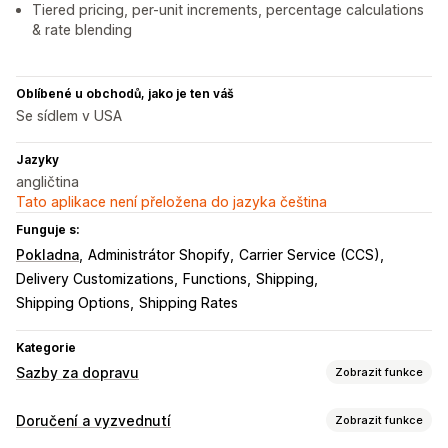
Tiered pricing, per-unit increments, percentage calculations
& rate blending
Oblíbené u obchodů, jako je ten váš
Se sídlem v USA
Jazyky
angličtina
Tato aplikace není přeložena do jazyka čeština
Funguje s:
Pokladna
Administrátor Shopify
Carrier Service (CCS)
Delivery Customizations
Functions
Shipping
Shipping Options
Shipping Rates
Kategorie
Sazby za dopravu
Zobrazit funkce
Výpočet sazeb
Doručení a vyzvednutí
Zobrazit funkce
Paušální sazba
Na základě dopravce
Na základě zákazníka