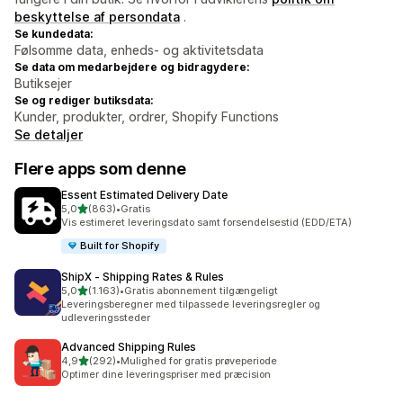
beskyttelse af persondata
.
Se kundedata:
Følsomme data, enheds- og aktivitetsdata
Se data om medarbejdere og bidragydere:
Butiksejer
Se og rediger butiksdata:
Kunder, produkter, ordrer, Shopify Functions
Se detaljer
Flere apps som denne
Essent Estimated Delivery Date
ud af 5 stjerner
5,0
(863)
•
Gratis
863 anmeldelser i alt
Vis estimeret leveringsdato samt forsendelsestid (EDD/ETA)
Built for Shopify
ShipX ‑ Shipping Rates & Rules
ud af 5 stjerner
5,0
(1.163)
•
Gratis abonnement tilgængeligt
1163 anmeldelser i alt
Leveringsberegner med tilpassede leveringsregler og
udleveringssteder
Advanced Shipping Rules
ud af 5 stjerner
4,9
(292)
•
Mulighed for gratis prøveperiode
292 anmeldelser i alt
Optimer dine leveringspriser med præcision