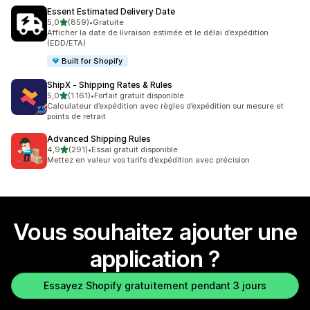
Essent Estimated Delivery Date
étoile(s) sur 5
5,0
(859)
•
Gratuite
859 avis au total
Afficher la date de livraison estimée et le délai d’expédition
(EDD/ETA)
Built for Shopify
ShipX ‑ Shipping Rates & Rules
étoile(s) sur 5
5,0
(1 161)
•
Forfait gratuit disponible
1161 avis au total
Calculateur d’expédition avec règles d’expédition sur mesure et
points de retrait
Advanced Shipping Rules
étoile(s) sur 5
4,9
(291)
•
Essai gratuit disponible
291 avis au total
Mettez en valeur vos tarifs d’expédition avec précision
Vous souhaitez ajouter une
application ?
Essayez Shopify gratuitement pendant 3 jours