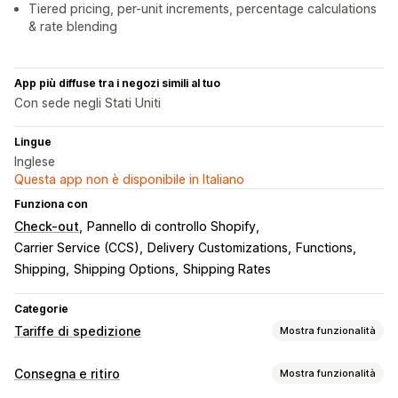
Tiered pricing, per-unit increments, percentage calculations
& rate blending
App più diffuse tra i negozi simili al tuo
Con sede negli Stati Uniti
Lingue
Inglese
Questa app non è disponibile in Italiano
Funziona con
Check-out
Pannello di controllo Shopify
Carrier Service (CCS)
Delivery Customizations
Functions
Shipping
Shipping Options
Shipping Rates
Categorie
Tariffe di spedizione
Mostra funzionalità
Calcolo delle tariffe
Consegna e ritiro
Mostra funzionalità
Tariffa forfettaria
In base al corriere
In base al cliente