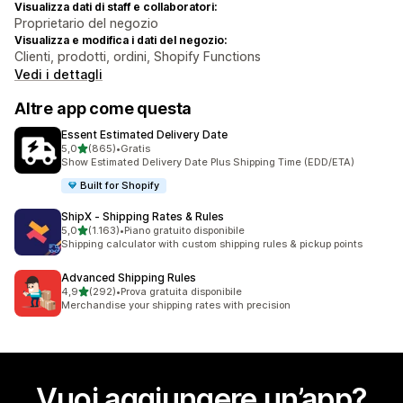
Visualizza dati di staff e collaboratori:
Proprietario del negozio
Visualizza e modifica i dati del negozio:
Clienti, prodotti, ordini, Shopify Functions
Vedi i dettagli
Altre app come questa
Essent Estimated Delivery Date
stelle su 5
5,0
(865)
•
Gratis
865 recensioni totali
Show Estimated Delivery Date Plus Shipping Time (EDD/ETA)
Built for Shopify
ShipX ‑ Shipping Rates & Rules
stelle su 5
5,0
(1.163)
•
Piano gratuito disponibile
1163 recensioni totali
Shipping calculator with custom shipping rules & pickup points
Advanced Shipping Rules
stelle su 5
4,9
(292)
•
Prova gratuita disponibile
292 recensioni totali
Merchandise your shipping rates with precision
Vuoi aggiungere un’app?