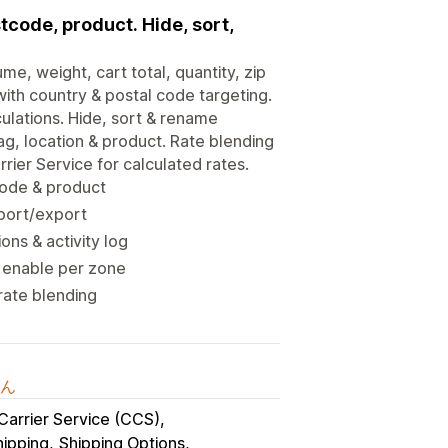
tcode, product. Hide, sort,
e, weight, cart total, quantity, zip
with country & postal code targeting.
ulations. Hide, sort & rename
g, location & product. Rate blending
rier Service for calculated rates.
 code & product
mport/export
ns & activity log
; enable per zone
rate blending
ん
Carrier Service (CCS)
hipping
Shipping Options