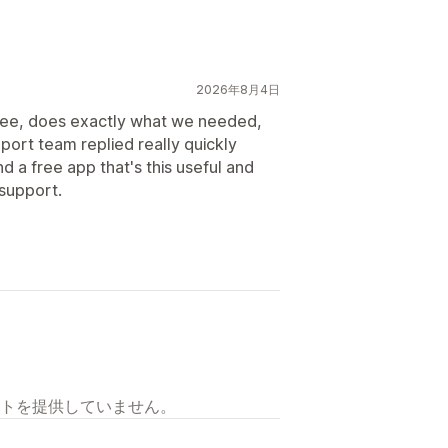
2026年8月4日
s free, does exactly what we needed,
port team replied really quickly
nd a free app that's this useful and
support.
トを提供していません。