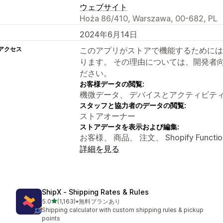
ウェブサイト
Hoża 86/410, Warszawa, 00-682, PL
2024年6月14日
アクセス
このアプリがストアで機能するためには
ります。 その理由については、開発者
ださい。
お客様データの閲覧:
機微データ、 デバイスとアクティビテ
スタッフと協力者のデータの閲覧:
ストアオーナー
ストアデータを表示および編集:
お客様、 商品、 注文、 Shopify Functio
詳細を見る
ShipX ‑ Shipping Rates & Rules
5つ星中
5.0
(1,163)
•
無料プランあり
合計レビュー数：1163件
Shipping calculator with custom shipping rules & pickup
points