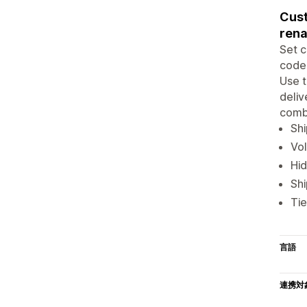
Cust
rena
Set c
code,
Use t
deliv
combi
Shi
Vol
Hid
Shi
Tie
言語
連携対