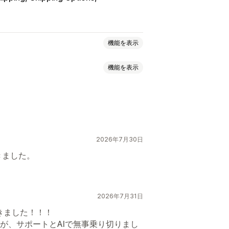
機能を表示
機能を表示
寸法ベース
商品ベース
数量ベース
ゾーン
複数の配送元
動的手数料
注文制限
最小値
認
カスタムメッセージ
ジュール
注文制限
住所の確認
2026年7月30日
注文率
ジオロケーション
複数言語
文制限
スケジュール
きました。
2026年7月31日
できました！！！
が、サポートとAIで無事乗り切りまし