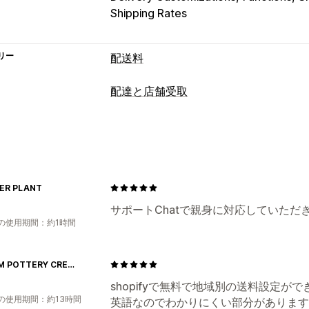
Shipping Rates
リー
配送料
レート計算
配達と店舗受取
一定料金
配送業者ベース
顧客ベース
配達オプション
重量ベース
郵便番号
レート混合
複数
除外日の設定
締切時刻
日付ピッカー
カスタマイズ
複数ロケーション
準備時間
住所の確
私書箱制限
配達日
配達所要時間
スケ
受取オプション
ER PLANT
名前変更オプション
レート非表示
再
実店舗
複数ロケーション
準備時間
注
サポートChatで親身に対応していただ
複数通貨
カスタムルール
の使用期間：約1時間
MISHIM POTTERY CREATION
shopifyで無料で地域別の送料設定が
の使用期間：約13時間
英語なのでわかりにくい部分があります