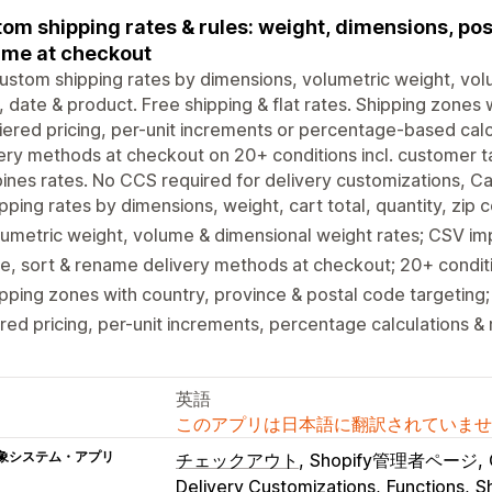
om shipping rates & rules: weight, dimensions, pos
me at checkout
ustom shipping rates by dimensions, volumetric weight, volum
 date & product. Free shipping & flat rates. Shipping zones 
iered pricing, per-unit increments or percentage-based calc
ery methods at checkout on 20+ conditions incl. customer ta
nes rates. No CCS required for delivery customizations, Car
pping rates by dimensions, weight, cart total, quantity, zip
umetric weight, volume & dimensional weight rates; CSV i
e, sort & rename delivery methods at checkout; 20+ conditio
pping zones with country, province & postal code targeting
red pricing, per-unit increments, percentage calculations & 
英語
このアプリは日本語に翻訳されていませ
象システム・アプリ
チェックアウト
Shopify管理者ページ
Delivery Customizations
Functions
S