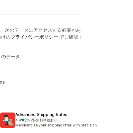
、次のデータにアクセスする必要があ
向けの
プライバシーポリシー
でご確認く
ィのデータ
ns
Advanced Shipping Rules
5つ星中
4.9
(292)
•
無料体験あり
合計レビュー数：292件
Merchandise your shipping rates with precision