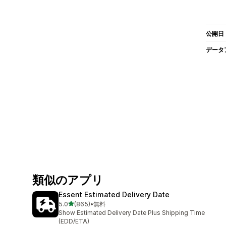
公開日
データ
類似のアプリ
Essent Estimated Delivery Date
5つ星中
5.0
(865)
•
無料
合計レビュー数：865件
Show Estimated Delivery Date Plus Shipping Time
(EDD/ETA)