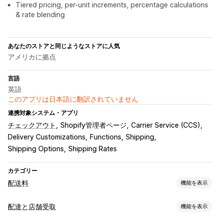
Tiered pricing, per-unit increments, percentage calculations
& rate blending
あなたのストアと同じようなストアに人気
アメリカに拠点
言語
英語
このアプリは日本語に翻訳されていません
連携対象システム・アプリ
チェックアウト
Shopify管理者ページ
Carrier Service (CCS)
Delivery Customizations
Functions
Shipping
Shipping Options
Shipping Rates
カテゴリー
配送料
機能を表示
レート計算
配達と店舗受取
機能を表示
一定料金
配送業者ベース
顧客ベース
寸法ベース
商品ベース