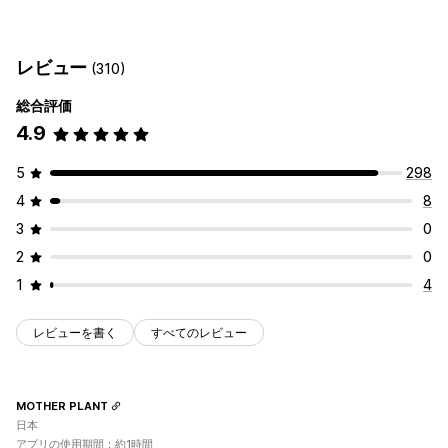
配達オプション
数量ベース
重量ベース
郵便番号
レート混合
複数ゾーン
除外日の設定
締切時刻
日付ピッカー
動的手数料
注文制限
複数の配送元
レビュー
(310)
最小値
複数ロケーション
準備時間
住所の確認
カスタマイズ
カスタムメッセージ
総合評価
私書箱制限
配達日
配達所要時間
スケジュール
注文制限
4.9
受取オプション
住所の確認
名前変更オプション
レート非表示
再注文率
実店舗
複数ロケーション
準備時間
注文制限
スケジュール
ジオロケーション
複数言語
複数通貨
カスタムルール
5
298
4
8
3
0
2
0
1
4
レビューを書く
すべてのレビュー
MOTHER PLANT
日本
アプリの使用期間：約1時間