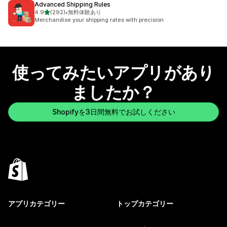
Advanced Shipping Rules
5つ星中
4.9
(292)
•
無料体験あり
合計レビュー数：292件
Merchandise your shipping rates with precision
使ってみたいアプリがあり
ましたか？
Shopifyを3日間無料でお試しください
アプリカテゴリー
トップカテゴリー