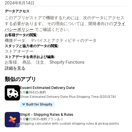
2024年6月14日
データアクセス
このアプリがストアで機能するためには、次のデータにアクセス
する必要があります。 その理由については、開発者向けの
プライ
バシーポリシー
でご確認ください。
お客様データの閲覧:
機微データ、 デバイスとアクティビティのデータ
スタッフと協力者のデータの閲覧:
ストアオーナー
ストアデータを表示および編集:
お客様、 商品、 注文、 Shopify Functions
詳細を見る
類似のアプリ
Essent Estimated Delivery Date
5つ星中
5.0
(862)
•
無料
合計レビュー数：862件
Show Estimated Delivery Date Plus Shipping Time (EDD/ETA)
Built for Shopify
ShipX ‑ Shipping Rates & Rules
5つ星中
5.0
(1,163)
•
無料プランあり
合計レビュー数：1163件
Shipping calculator with custom shipping rules & pickup points