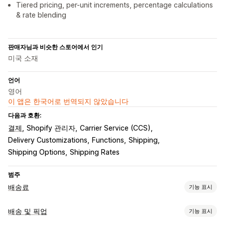
Tiered pricing, per-unit increments, percentage calculations
& rate blending
판매자님과 비슷한 스토어에서 인기
미국 소재
언어
영어
이 앱은 한국어로 번역되지 않았습니다
다음과 호환:
결제
Shopify 관리자
Carrier Service (CCS)
Delivery Customizations
Functions
Shipping
Shipping Options
Shipping Rates
범주
배송료
기능 표시
가격 계산
배송 및 픽업
기능 표시
고정 요금
배송업체 기반
고객 기반
치수 기반
제품 기반