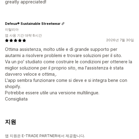
greatly appreciated!
Defeua® Sustainable Streetwear
이탈리아
앱 사용 기간 대략 8시간
2026년 7월 30일
Ottima assistenza, molto utile e di grande supporto per
aiutarmi a risolvere problemi e trovare soluzioni per il sito.
Va un po' studiato come costruire le condizioni per ottenere la
miglior soluzione per il proprio sito, ma l'assistenza è stata
davvero veloce e ottima,.
L'app sembra funzionare come si deve e si integra bene con
shopify.
Potrebbe essere utile una versione multilingue.
Consigliata
지원
앱 지원은 E-TRADE PARTNER에서 제공합니다.