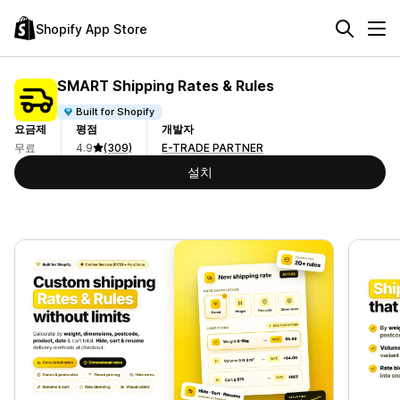
Shopify App Store
SMART Shipping Rates & Rules
Built for Shopify
요금제
평점
개발자
무료
4.9
(309)
E-TRADE PARTNER
설치