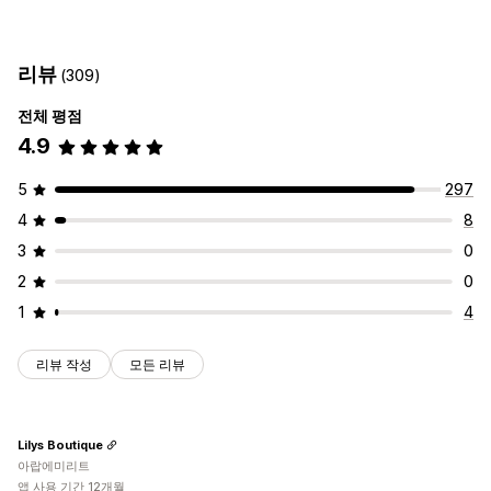
배송 옵션
수량 기반
중량 기반
우편 번호
가격 혼합
여러 지역
블록 날짜
마감 시간
데이트피커
변동 가격
주문 한도
최소 값
여러 출발지
리뷰
(309)
여러 위치
준비 시간
주소 확인
사용자 지정 메시지
맞춤 설정
전체 평점
픽업 옵션
우편 사서함 제한 사항
배송 날짜
배송 시간
일정
주문 한도
4.9
오프라인 스토어
여러 위치
준비 시간
주문 한도
일정
주소 확인
이름 바꾸기 옵션
가격 숨기기
재주문율
위치 정보
여러 언어
여러 통화
사용자 지정 규칙
5
297
4
8
3
0
2
0
1
4
리뷰 작성
모든 리뷰
Lilys Boutique
아랍에미리트
앱 사용 기간 12개월