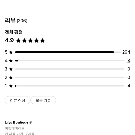
배송 옵션
수량 기반
중량 기반
우편 번호
가격 혼합
여러 지역
블록 날짜
마감 시간
데이트피커
변동 가격
주문 한도
최소 값
여러 출발지
리뷰
(306)
여러 위치
준비 시간
주소 확인
사용자 지정 메시지
맞춤 설정
전체 평점
픽업 옵션
우편 사서함 제한 사항
배송 날짜
배송 시간
일정
주문 한도
4.9
오프라인 스토어
여러 위치
준비 시간
주문 한도
일정
주소 확인
이름 바꾸기 옵션
가격 숨기기
재주문율
위치 정보
여러 언어
여러 통화
사용자 지정 규칙
5
294
4
8
3
0
2
0
1
4
리뷰 작성
모든 리뷰
Lilys Boutique
아랍에미리트
앱 사용 기간 12개월