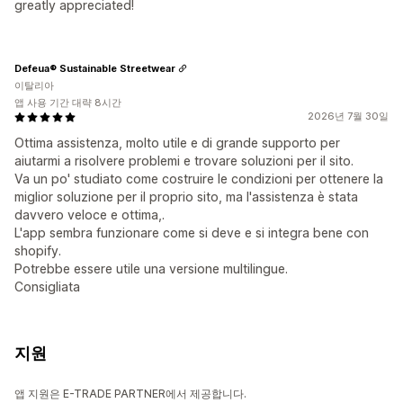
greatly appreciated!
Defeua® Sustainable Streetwear
이탈리아
앱 사용 기간 대략 8시간
2026년 7월 30일
Ottima assistenza, molto utile e di grande supporto per
aiutarmi a risolvere problemi e trovare soluzioni per il sito.
Va un po' studiato come costruire le condizioni per ottenere la
miglior soluzione per il proprio sito, ma l'assistenza è stata
davvero veloce e ottima,.
L'app sembra funzionare come si deve e si integra bene con
shopify.
Potrebbe essere utile una versione multilingue.
Consigliata
지원
앱 지원은 E-TRADE PARTNER에서 제공합니다.