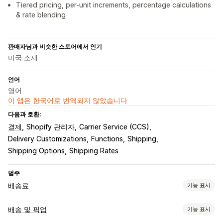
Tiered pricing, per-unit increments, percentage calculations
& rate blending
판매자님과 비슷한 스토어에서 인기
미국 소재
언어
영어
이 앱은 한국어로 번역되지 않았습니다
다음과 호환:
결제
Shopify 관리자
Carrier Service (CCS)
Delivery Customizations
Functions
Shipping
Shipping Options
Shipping Rates
범주
배송료
기능 표시
가격 계산
배송 및 픽업
기능 표시
고정 요금
배송업체 기반
고객 기반
치수 기반
제품 기반