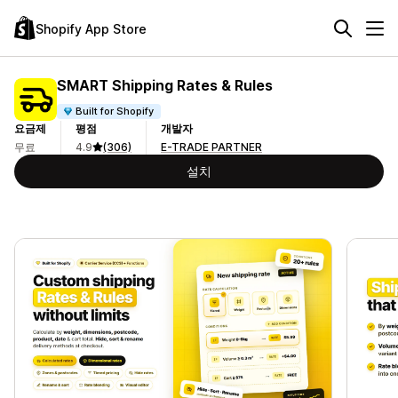
Shopify App Store
SMART Shipping Rates & Rules
Built for Shopify
요금제
평점
개발자
무료
4.9
(306)
E-TRADE PARTNER
설치