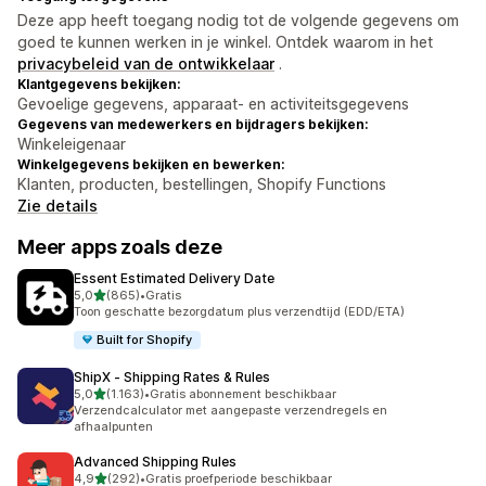
Deze app heeft toegang nodig tot de volgende gegevens om
goed te kunnen werken in je winkel. Ontdek waarom in het
privacybeleid van de ontwikkelaar
.
Klantgegevens bekijken:
Gevoelige gegevens, apparaat- en activiteitsgegevens
Gegevens van medewerkers en bijdragers bekijken:
Winkeleigenaar
Winkelgegevens bekijken en bewerken:
Klanten, producten, bestellingen, Shopify Functions
Zie details
Meer apps zoals deze
Essent Estimated Delivery Date
van 5 sterren
5,0
(865)
•
Gratis
865 recensies in totaal
Toon geschatte bezorgdatum plus verzendtijd (EDD/ETA)
Built for Shopify
ShipX ‑ Shipping Rates & Rules
van 5 sterren
5,0
(1.163)
•
Gratis abonnement beschikbaar
1163 recensies in totaal
Verzendcalculator met aangepaste verzendregels en
afhaalpunten
Advanced Shipping Rules
van 5 sterren
4,9
(292)
•
Gratis proefperiode beschikbaar
292 recensies in totaal