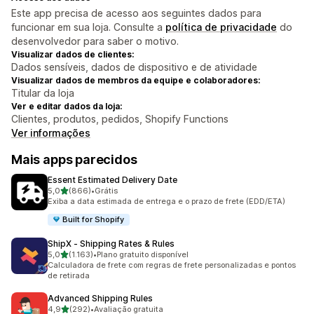
Este app precisa de acesso aos seguintes dados para
funcionar em sua loja. Consulte a
política de privacidade
do
desenvolvedor para saber o motivo.
Visualizar dados de clientes:
Dados sensíveis, dados de dispositivo e de atividade
Visualizar dados de membros da equipe e colaboradores:
Titular da loja
Ver e editar dados da loja:
Clientes, produtos, pedidos, Shopify Functions
Ver informações
Mais apps parecidos
Essent Estimated Delivery Date
de 5 estrelas
5,0
(866)
•
Grátis
866 avaliações ao todo
Exiba a data estimada de entrega e o prazo de frete (EDD/ETA)
Built for Shopify
ShipX ‑ Shipping Rates & Rules
de 5 estrelas
5,0
(1.163)
•
Plano gratuito disponível
1163 avaliações ao todo
Calculadora de frete com regras de frete personalizadas e pontos
de retirada
Advanced Shipping Rules
de 5 estrelas
4,9
(292)
•
Avaliação gratuita
292 avaliações ao todo