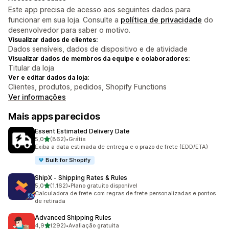
Este app precisa de acesso aos seguintes dados para
funcionar em sua loja. Consulte a
política de privacidade
do
desenvolvedor para saber o motivo.
Visualizar dados de clientes:
Dados sensíveis, dados de dispositivo e de atividade
Visualizar dados de membros da equipe e colaboradores:
Titular da loja
Ver e editar dados da loja:
Clientes, produtos, pedidos, Shopify Functions
Ver informações
Mais apps parecidos
Essent Estimated Delivery Date
de 5 estrelas
5,0
(862)
•
Grátis
862 avaliações ao todo
Exiba a data estimada de entrega e o prazo de frete (EDD/ETA)
Built for Shopify
ShipX ‑ Shipping Rates & Rules
de 5 estrelas
5,0
(1.162)
•
Plano gratuito disponível
1162 avaliações ao todo
Calculadora de frete com regras de frete personalizadas e pontos
de retirada
Advanced Shipping Rules
de 5 estrelas
4,9
(292)
•
Avaliação gratuita
292 avaliações ao todo