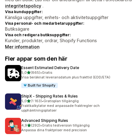
integritetspolicy
.
Visa kunduppgifter:
Känsliga uppgifter, enhets- och aktivitetsuppgifter
Visa personal- och medarbetaruppgifter:
Butiksägare
Visa och redigera butiksuppgifter:
Kunder, produkter, ordrar, Shopify Functions
Mer information
Fler appar som den här
Essent Estimated Delivery Date
av 5 stjärnor
5,0
(865)
•
Gratis
865 recensioner totalt
Visa beräknat leveransdatum plus frakttid (EDD/ETA)
Built for Shopify
ShipX ‑ Shipping Rates & Rules
av 5 stjärnor
5,0
(1 163)
•
Gratisplan tillgänglig
1163 recensioner totalt
Fraktkalkylator med anpassade fraktregler och
upphämtningsplatser
Advanced Shipping Rules
av 5 stjärnor
4,9
(292)
•
Gratis testversion tillgänglig
292 recensioner totalt
Anpassa dina fraktpriser med precision