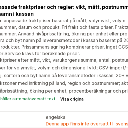
ssade fraktpriser och regler: vikt, mått, postnumme
namn i kassan
 in anpassade fraktpriser baserat på mått, volymvikt, volym,
ummer, datum och produkt. Fri frakt och fasta priser. Frakt
ummer. Använd nivåprissättning, ökning per enhet eller pro
ra och byt namn på leveransmetoder i kassan baserat på 20+ 
rodukter. Prissammanslagning kombinerar priser. Inget CCS
er Service krävs för beräknade priser.
ktpriser efter mått, vikt, varukorgens summa, antal, post
ser för volymvikt, volym och dimensionell vikt; CSV-import/
j, sortera och byt namn på leveransmetoder i kassan; 20+ vi
ktzoner med inriktning på land, region och postnummer; akt
åprissättning, ökning per enhet, procentberäkningar och p
ehåller automatöversatt text
Visa original
engelska
Denna app finns inte översatt till sven