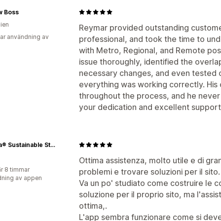
w Boss
lien
Reymar provided outstanding customer
ar användning av
professional, and took the time to un
with Metro, Regional, and Remote post
issue thoroughly, identified the over
necessary changes, and even tested o
everything was working correctly. Hi
throughout the process, and he never
your dedication and excellent support.
Defeua® Sustainable Streetwear
Ottima assistenza, molto utile e di gra
r 8 timmar
problemi e trovare soluzioni per il sito.
ning av appen
Va un po' studiato come costruire le co
soluzione per il proprio sito, ma l'ass
ottima,.
L'app sembra funzionare come si deve 