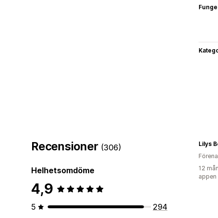
Funge
Katego
Recensioner
Lilys 
(306)
Förena
12 mån
Helhetsomdöme
appen
4,9
5
294