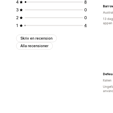
4
8
Barro
3
0
Austra
2
0
13 dag
appen
1
4
Skriv en recension
Alla recensioner
Italien
Ungefä
använd