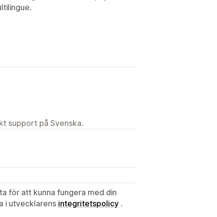
tilingue.
ekt support på Svenska.
ata för att kunna fungera med din
ta i utvecklarens
integritetspolicy
.