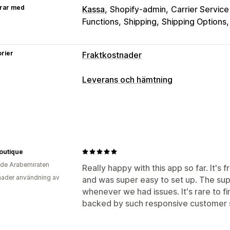
rar med
Kassa
Shopify-admin
Carrier Servic
Functions
Shipping
Shipping Options
rier
Fraktkostnader
Prisberäkning
Leverans och hämtning
Fast avgift
Budbaserad
Kundbasera
Leveransalternativ
Produktbaserad
Mängdbaserad
Vik
Blockera datum
Tidsgränser
Datumv
Prisblandning
Flera zoner
Multi-origi
Ordergränser
Minimivärden
Flera pl
Anpassning
Addressvalidering
Anpassade medde
Boutique
Restriktioner för postbox
Leveransd
de Arabemiraten
Hämtningsalternativ
Really happy with this app so far. It'
Ordergränser
Address Validation
By
ader användning av
and was super easy to set up. The sup
I butik
Flera platser
Förberedelsetid
Återbeställ priser
Geolokalisering
Fl
whenever we had issues. It's rare to fi
Anpassade regler
backed by such responsive customer 