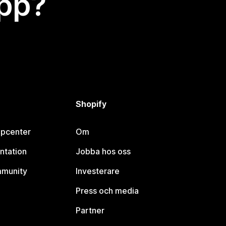
app?
Shopify
lpcenter
Om
ntation
Jobba hos oss
mmunity
Investerare
Press och media
Partner