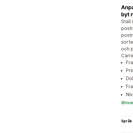
Anpa
byt 
Ställ
postn
postn
sorte
och p
Carri
Fra
Pri
Döl
Fra
Niv
Inn
Språk