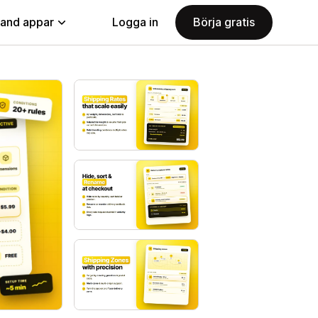
land appar
Logga in
Börja gratis