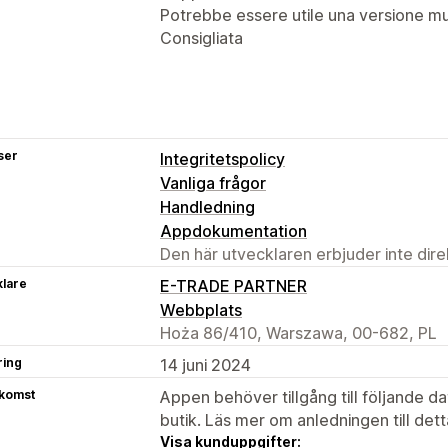
Potrebbe essere utile una versione mul
Consigliata
ser
Integritetspolicy
Vanliga frågor
Handledning
Appdokumentation
Den här utvecklaren erbjuder inte dir
klare
E-TRADE PARTNER
Webbplats
Hoża 86/410, Warszawa, 00-682, PL
ring
14 juni 2024
tkomst
Appen behöver tillgång till följande d
butik. Läs mer om anledningen till det
Visa kunduppgifter: