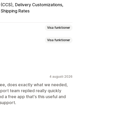
e (CCS)
Delivery Customizations
Shipping Rates
Visa funktioner
Visa funktioner
d
Dimensionbaserad
tbaserad
Postnummer/postkod
äljare
Dynamiska priser
n
atser
Förberedelsetider
landen
4 augusti 2026
atum
Leveranstid
Schemaläggning
s free, does exactly what we needed,
t namn på alternativ
Dölj pris
port team replied really quickly
er
Ordergränser
Schemaläggning
era språk
Flera valutor
nd a free app that's this useful and
support.