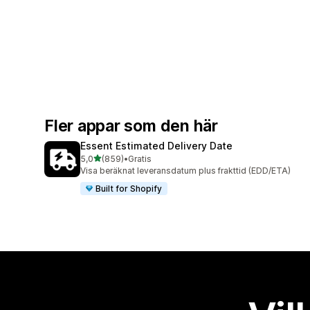
Fler appar som den här
Essent Estimated Delivery Date
av 5 stjärnor
5,0
(859)
•
Gratis
859 recensioner totalt
Visa beräknat leveransdatum plus frakttid (EDD/ETA)
Built for Shopify