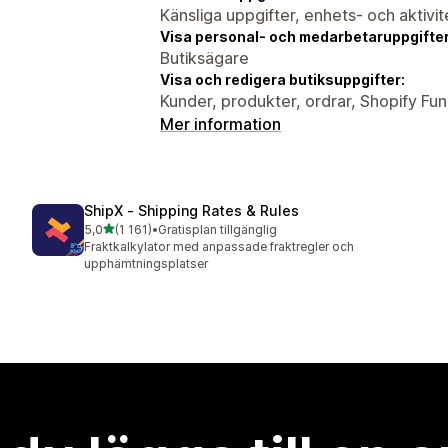
Känsliga uppgifter, enhets- och aktivi
Visa personal- och medarbetaruppgifter
Butiksägare
Visa och redigera butiksuppgifter:
Kunder, produkter, ordrar, Shopify Fun
Mer information
ShipX ‑ Shipping Rates & Rules
av 5 stjärnor
5,0
(1 161)
•
Gratisplan tillgänglig
1161 recensioner totalt
Fraktkalkylator med anpassade fraktregler och
upphämtningsplatser