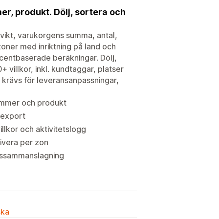
r, produkt. Dölj, sortera och
 vikt, varukorgens summa, antal,
zoner med inriktning på land och
centbaserade beräkningar. Dölj,
villkor, inkl. kundtaggar, platser
 krävs för leveransanpassningar,
nummer och produkt
-export
llkor och aktivitetslogg
ivera per zon
rissammanslagning
ska