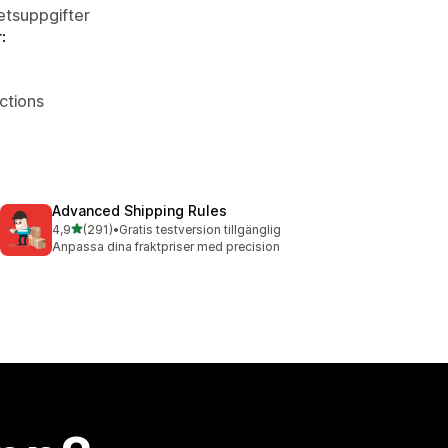
tetsuppgifter
:
ctions
Advanced Shipping Rules
av 5 stjärnor
4,9
(291)
•
Gratis testversion tillgänglig
291 recensioner totalt
Anpassa dina fraktpriser med precision