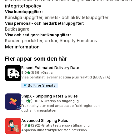
integritetspolicy
.
Visa kunduppgifter:
Känsliga uppgifter, enhets- och aktivitetsuppgifter
Visa personal- och medarbetaruppgifter:
Butiksägare
Visa och redigera butiksuppgifter:
Kunder, produkter, ordrar, Shopify Functions
Mer information
Fler appar som den här
Essent Estimated Delivery Date
av 5 stjärnor
5,0
(866)
•
Gratis
866 recensioner totalt
Visa beräknat leveransdatum plus frakttid (EDD/ETA)
Built for Shopify
ShipX ‑ Shipping Rates & Rules
av 5 stjärnor
5,0
(1 163)
•
Gratisplan tillgänglig
1163 recensioner totalt
Fraktkalkylator med anpassade fraktregler och
upphämtningsplatser
Advanced Shipping Rules
av 5 stjärnor
4,9
(292)
•
Gratis testversion tillgänglig
292 recensioner totalt
Anpassa dina fraktpriser med precision