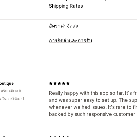
Shipping Rates
อัตราค่าจัดส่ง
การคำนวณอัตราราคา
การจัดส่งและการรับ
อัตราเดียว
ตามผู้ขนส่ง
ตามลูกค้า
ตาม
ตัวเลือกการจัดส่ง
ตามน้ำหนัก
รหัสไปรษณีย์
การรวมอัตร
บล็อกวันที่
เวลาตัดรอบ
ตัวเลือกวันที่
อั
การปรับแต่ง
ค่าต่ำสุด
หลายตำแหน่งที่ตั้ง
เวลาเตรียมต
ข้อจำกัดของตู้ไปรษณีย์
วันที่จัดส่ง
เวลาใ
ข้อความที่กำหนดเอง
Boutique
ข้อจำกัดคำสั่งซื้อ
Address Validation
ต
หรับเอมิเรตส์
ตัวเลือกการรับสินค้า
Really happy with this app so far. It'
จัดอันดับอัตราราคาใหม่
ตำแหน่งทางภูมิ
อน ในการใช้แอป
and was super easy to set up. The sup
ในร้านค้า
หลายตำแหน่งที่ตั้ง
เวลาเตรีย
กฎที่กำหนดเอง
whenever we had issues. It's rare to fi
backed by such responsive customer 