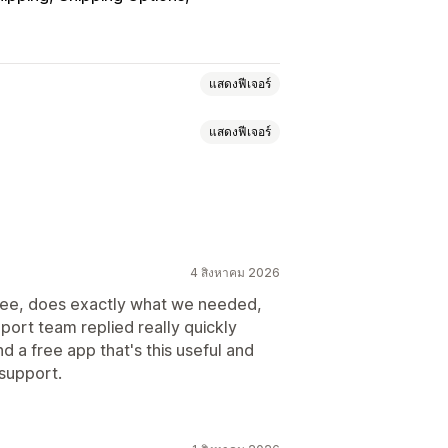
แสดงฟีเจอร์
แสดงฟีเจอร์
ขนาด
ตามสินค้า
ตามปริมาณ
าราคา
หลายโซน
หลายต้นทาง
ตราแบบไดนามิก
ข้อจำกัดคำสั่งซื้อ
ัว
Address Validation
นการจัดส่ง
การกำหนดเวลา
4 สิงหาคม 2026
ัวเลือกการเปลี่ยนชื่อ
ซ่อนอัตราราคา
s free, does exactly what we needed,
ศาสตร์
หลายภาษา
หลายสกุลเงิน
port team replied really quickly
มตัว
ข้อจำกัดคำสั่งซื้อ
การกำหนดเวลา
nd a free app that's this useful and
support.