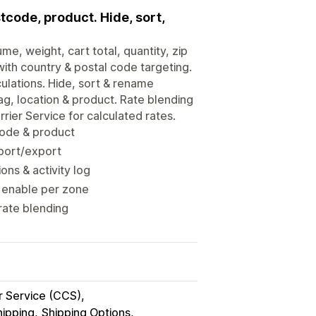
tcode, product. Hide, sort,
e, weight, cart total, quantity, zip
with country & postal code targeting.
ulations. Hide, sort & rename
g, location & product. Rate blending
rier Service for calculated rates.
 code & product
mport/export
ns & activity log
; enable per zone
rate blending
r Service (CCS)
hipping
Shipping Options