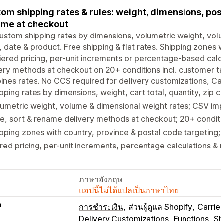
om shipping rates & rules: weight, dimensions, pos
me at checkout
ustom shipping rates by dimensions, volumetric weight, volum
 date & product. Free shipping & flat rates. Shipping zones 
iered pricing, per-unit increments or percentage-based calc
ery methods at checkout on 20+ conditions incl. customer ta
nes rates. No CCS required for delivery customizations, Car
pping rates by dimensions, weight, cart total, quantity, zip
umetric weight, volume & dimensional weight rates; CSV i
e, sort & rename delivery methods at checkout; 20+ conditio
pping zones with country, province & postal code targeting
red pricing, per-unit increments, percentage calculations & 
ภาษาอังกฤษ
แอปนี้ไม่ได้แปลเป็นภาษาไทย
บ
การชำระเงิน
ส่วนผู้ดูแล Shopify
Carrie
Delivery Customizations
Functions
S