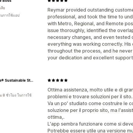
w Boss
ลีย
Reymar provided outstanding customer
 ในการใช้แอป
professional, and took the time to un
with Metro, Regional, and Remote post
issue thoroughly, identified the over
necessary changes, and even tested o
everything was working correctly. Hi
throughout the process, and he never
your dedication and excellent support.
Defeua® Sustainable Streetwear
Ottima assistenza, molto utile e di gra
 8 ชั่วโมง ในการใช้
problemi e trovare soluzioni per il sito.
Va un po' studiato come costruire le co
soluzione per il proprio sito, ma l'ass
ottima,.
L'app sembra funzionare come si deve 
Potrebbe essere utile una versione mul