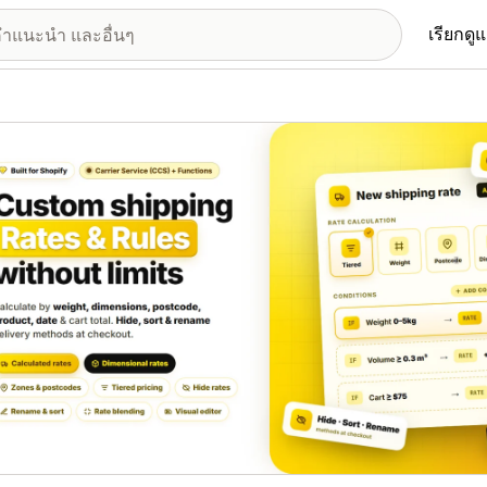
เรียกดู
อรีรูปภาพที่แสดง