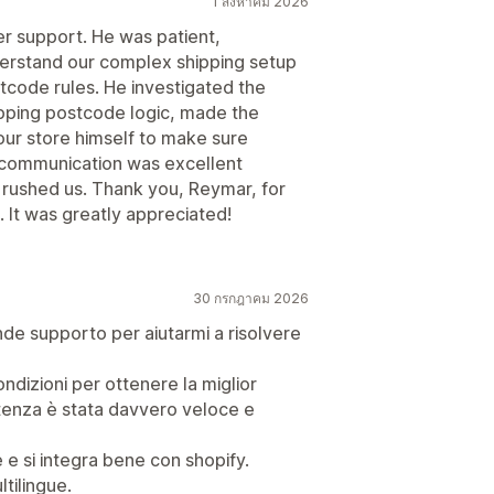
1 สิงหาคม 2026
 support. He was patient,
derstand our complex shipping setup
code rules. He investigated the
lapping postcode logic, made the
ur store himself to make sure
s communication was excellent
 rushed us. Thank you, Reymar, for
 It was greatly appreciated!
30 กรกฎาคม 2026
nde supporto per aiutarmi a risolvere
ndizioni per ottenere la miglior
istenza è stata davvero veloce e
e si integra bene con shopify.
tilingue.