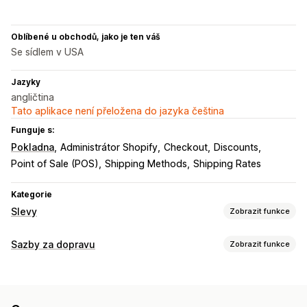
Oblíbené u obchodů, jako je ten váš
Se sídlem v USA
Jazyky
angličtina
Tato aplikace není přeložena do jazyka čeština
Funguje s:
Pokladna
Administrátor Shopify
Checkout
Discounts
Point of Sale (POS)
Shipping Methods
Shipping Rates
Kategorie
Slevy
Zobrazit funkce
Typy slev
Sazby za dopravu
Zobrazit funkce
Slevové kódy
Pevné nacenění
Paušální slevy
Výpočet sazeb
Procentuální slevy
Doprava zdarma
Sazby za dopravu
Paušální sazba
Na základě dopravce
Na základě zákazníka
Slevy na pokladně
Odměny
Časově omezené nabídky