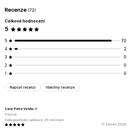
Recenze
(72)
Celkové hodnocení
5
5
70
4
2
3
0
2
0
1
0
Napsat recenzi
Všechny recenze
Cave Petra Viridis
Francie
Doba používání aplikace: 26 minutami
17. červen 2026