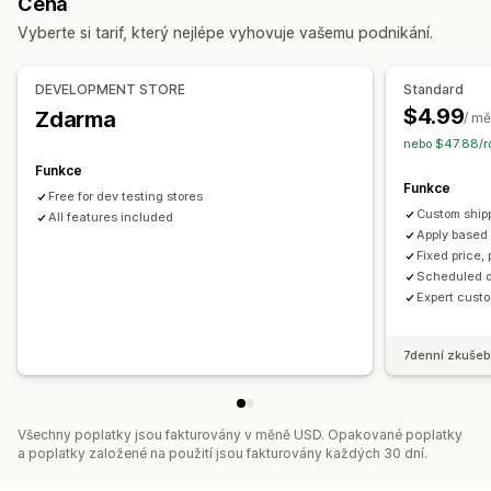
Cena
Na základě produktů
Na základě množství
Dynamické nacenění
Vlastní slevy
Vyberte si tarif, který nejlépe vyhovuje vašemu podnikání.
Na základě hmotnosti
PSČ
Správa slev
Přizpůsobení
Nástroj Editor
Převod měny
Lokalizace
Kampaně
DEVELOPMENT STORE
Standard
Limity objednávek
Více měn
Vlastní pravidla
Spouštěče a pravidla
Sčítání slev
Automatizace
Cílení
$4.99
Zdarma
/ mě
Geolokace
Segmentace
Označování štítky
nebo $47.88/r
Funkce
Funkce
Free for dev testing stores
Custom ship
All features included
Apply based 
Fixed price,
Scheduled d
Expert custo
7denní zkušeb
Všechny poplatky jsou fakturovány v měně USD. Opakované poplatky
a poplatky založené na použití jsou fakturovány každých 30 dní.