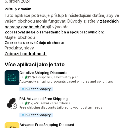
6. srpen 2024
Přístup k datům
Tato aplikace potřebuje přístup k následujícím datům, aby ve
vašem obchodu mohla fungovat. Důvody zjistíte v
zásadách
ochrany osobních údajů
vývojáře.
Zobrazovat údaje o zaměstnancích a spolupracovnících:
Majitel obchodu
Zobrazit a upravit údaje obchodu:
Produkty, slevy
Zobrazit podrobnosti
Více aplikací jako je tato
Octolize Shipping Discounts
z 5 hvězd
5,0
(27)
•
K dispozici je bezplatný plán
Celkový počet recenzí: 27
Auto-apply shipping discounts based on rules and conditions
Built for Shopify
RM: Advanced Free Shipping
z 5 hvězd
5,0
(17)
•
Zkušební verze zdarma
Celkový počet recenzí: 17
Free shipping discounts tailored to your custom needs
Built for Shopify
Advance Free Shipping Discount