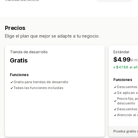
Códigos de descuento
Precios fijos
Descuentos globales
Cálculo de tasas
Descuentos porcentuales
Envío gratis
Tarifas de envío
Tarifa fija
Basado en la empresa de transportes
Descuentos en la pantalla de pago
Recompensas
Precios
Basado en el cliente
Basado en el producto
Ofertas por tiempo limitado
Precios dinámicos
Elige el plan que mejor se adapte a tu negocio.
Basado en la cantidad
Basado en el peso
Código postal
Descuentos personalizados
Personalización
Gestión de descuentos
Tienda de desarrollo
Estándar
Límites de pedido
Múltiples monedas
Herramienta de edición
Conversión de monedas
$4.99
Gratis
al 
Reglas personalizadas
Localización
Campañas
Activadores y reglas
o $47.88 al añ
Descuentos por pila
Automatizaciones
Segmentación
Funciones
Funciones
Geolocalización
Segmentación
Etiquetas
Gratis para tiendas de desarrollo
Descuentos p
Todas las funciones incluidas
Se aplican s
Precio fijo,
descuento
Descuentos 
Atención al 
Prueba gratis 