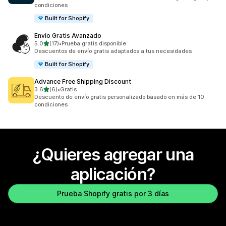
condiciones
Built for Shopify
Envío Gratis Avanzado
de 5 estrellas
5.0
(17)
•
Prueba gratis disponible
17 reseñas en total
Descuentos de envío gratis adaptados a tus necesidades
Built for Shopify
Advance Free Shipping Discount
de 5 estrellas
3.6
(6)
•
Gratis
6 reseñas en total
Descuento de envío gratis personalizado basado en más de 10
condiciones
¿Quieres agregar una
aplicación?
Prueba Shopify gratis por 3 días