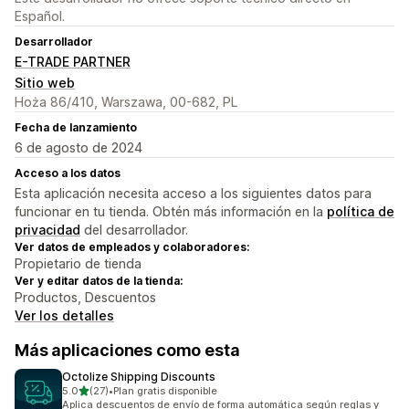
Español.
Desarrollador
E-TRADE PARTNER
Sitio web
Hoża 86/410, Warszawa, 00-682, PL
Fecha de lanzamiento
6 de agosto de 2024
Acceso a los datos
Esta aplicación necesita acceso a los siguientes datos para
funcionar en tu tienda. Obtén más información en la
política de
privacidad
del desarrollador.
Ver datos de empleados y colaboradores:
Propietario de tienda
Ver y editar datos de la tienda:
Productos, Descuentos
Ver los detalles
Más aplicaciones como esta
Octolize Shipping Discounts
de 5 estrellas
5.0
(27)
•
Plan gratis disponible
27 reseñas en total
Aplica descuentos de envío de forma automática según reglas y