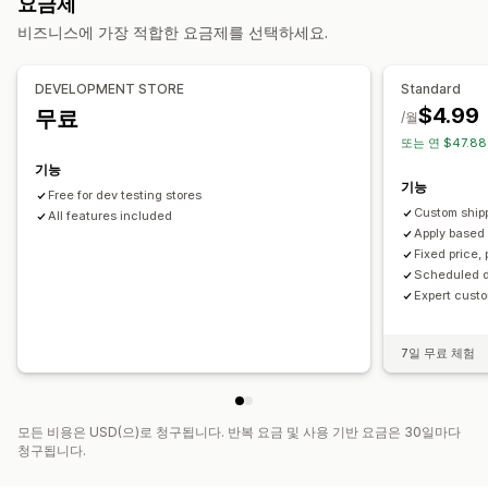
요금제
중량 기반
우편 번호
편집기 도구
환전
현지화
캠페인
트리거 및 규칙
할인 누적
비즈니스에 가장 적합한 요금제를 선택하세요.
맞춤 설정
자동화
타게팅
위치 정보
세분화
태그 지정
주문 한도
여러 통화
사용자 지정 규칙
DEVELOPMENT STORE
Standard
$4.99
무료
/월
또는 연 $47.8
기능
기능
Free for dev testing stores
Custom ship
All features included
Apply based 
Fixed price,
Scheduled d
Expert custo
7일 무료 체험
모든 비용은 USD(으)로 청구됩니다. 반복 요금 및 사용 기반 요금은 30일마다
청구됩니다.