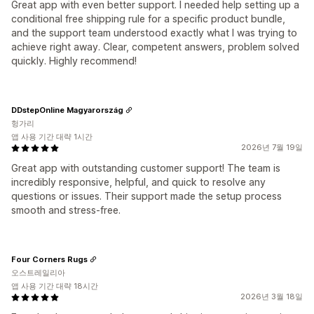
Great app with even better support. I needed help setting up a
conditional free shipping rule for a specific product bundle,
and the support team understood exactly what I was trying to
achieve right away. Clear, competent answers, problem solved
quickly. Highly recommend!
DDstepOnline Magyarország
헝가리
앱 사용 기간 대략 1시간
2026년 7월 19일
Great app with outstanding customer support! The team is
incredibly responsive, helpful, and quick to resolve any
questions or issues. Their support made the setup process
smooth and stress-free.
Four Corners Rugs
오스트레일리아
앱 사용 기간 대략 18시간
2026년 3월 18일