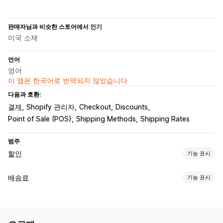
판매자님과 비슷한 스토어에서 인기
미국 소재
언어
영어
이 앱은 한국어로 번역되지 않았습니다
다음과 호환:
결제
Shopify 관리자
Checkout
Discounts
Point of Sale (POS)
Shipping Methods
Shipping Rates
범주
할인
기능 표시
할인 유형
배송료
기능 표시
할인 코드
고정 가격
균일 할인
백분율 할인
무료 배송
배송료
가격 계산
결제 할인
리워드
시간 한정 혜택
동적 가격
사용자 지정 할인
고정 요금
배송업체 기반
고객 기반
제품 기반
수량 기반
할인 관리