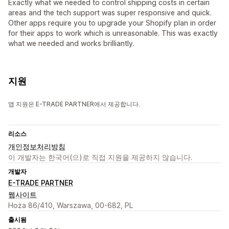
Exactly what we needed to control shipping costs in certain
areas and the tech support was super responsive and quick.
Other apps require you to upgrade your Shopify plan in order
for their apps to work which is unreasonable. This was exactly
what we needed and works brilliantly.
지원
앱 지원은 E-TRADE PARTNER에서 제공합니다.
리소스
개인정보처리방침
이 개발자는 한국어(으)로 직접 지원을 제공하지 않습니다.
개발자
E-TRADE PARTNER
웹사이트
Hoża 86/410, Warszawa, 00-682, PL
출시됨