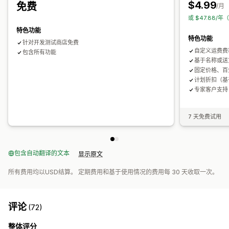
$4.99
免费
/月
或 $47.88/年
特色功能
特色功能
针对开发测试商店免费
自定义运费费
包含所有功能
基于名称或送
固定价格、百
计划折扣（基
专家客户支持
7 天免费试用
包含自动翻译的文本
显示原文
所有费用均以USD结算。 定期费用和基于使用情况的费用每 30 天收取一次。
评论
(72)
整体评分