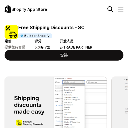
Shopify App Store
Free Shipping Discounts ‑ SC
Built for Shopify
定价
评分
开发人员
提供免费套餐
5.0
(72)
E-TRADE PARTNER
安装