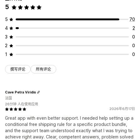
5
5
70
4
2
3
0
2
0
1
0
撰写评论
所有评论
Cave Petra Viridis
法国
26分钟 人在使用应用
2026年6月17日
Great app with even better support. I needed help setting up a
conditional free shipping rule for a specific product bundle,
and the support team understood exactly what I was trying to
achieve right away. Clear, competent answers, problem solved