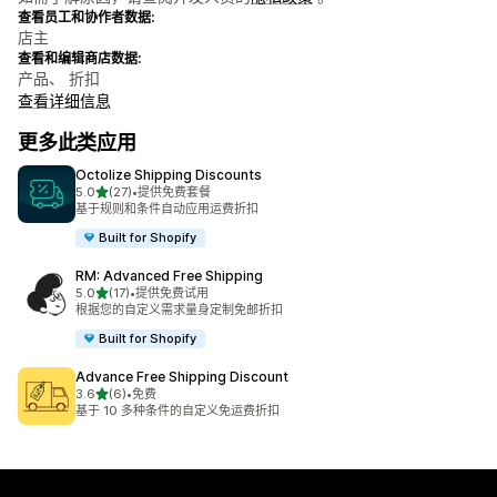
查看员工和协作者数据:
店主
查看和编辑商店数据:
产品、 折扣
查看详细信息
更多此类应用
Octolize Shipping Discounts
星（满分 5 星）
5.0
(27)
•
提供免费套餐
总共 27 条评论
基于规则和条件自动应用运费折扣
Built for Shopify
RM: Advanced Free Shipping
星（满分 5 星）
5.0
(17)
•
提供免费试用
总共 17 条评论
根据您的自定义需求量身定制免邮折扣
Built for Shopify
Advance Free Shipping Discount
星（满分 5 星）
3.6
(6)
•
免费
总共 6 条评论
基于 10 多种条件的自定义免运费折扣