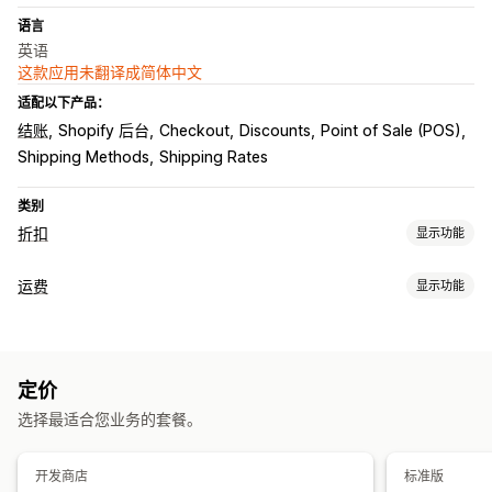
语言
英语
这款应用未翻译成简体中文
适配以下产品：
结账
Shopify 后台
Checkout
Discounts
Point of Sale (POS)
Shipping Methods
Shipping Rates
类别
折扣
显示功能
折扣类型
运费
显示功能
折扣码
固定定价
固定折扣
百分比折扣
免运费
运费
结账折扣
费率计算
奖励
限时优惠
动态定价
自定义折扣
固定费用
基于承运商
基于客户
基于产品
基于数量
基于重量
运费折扣
定价
邮政编码
编辑器工具
货币转换
本地化
宣传活动
触发器和规则
折扣叠加
选择最适合您业务的套餐。
自定义
自动化
定向
地理位置
细分
标记
订单限制
多币种
自定义规则
开发商店
标准版