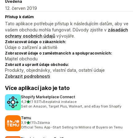
Uvedena
12. červen 2019
Přístup k datům
Tato aplikace potřebuje přístup k následujícím datům, aby ve
vašem obchodu mohla fungovat. Důvody zjistíte v
zásadách
ochrany osobních údajů
vývojáře.
Zobrazovat údaje o zákaznících:
Údaje o zařízení a aktivitě
Zobrazovat údaje o zaměstnancích a spolupracovnících:
Majitel obchodu
Zobrazit a upravit údaje obchodu:
Produkty, objednávky, vlastní data, ostatní údaje
Zobrazit podrobnosti
Více aplikací jako je tato
Shopify Marketplace Connect
z 5 hvězd
4,3
(1 937)
•
Bezplatná instalace
Celkový počet recenzí: 1937
Sell on Amazon, Target Plus, Walmart, and eBay from Shopify
Temu
z 5 hvězd
3,9
(11)
•
Zdarma
Celkový počet recenzí: 11
Official Temu App -Start Selling to Millions of Buyers on Temu