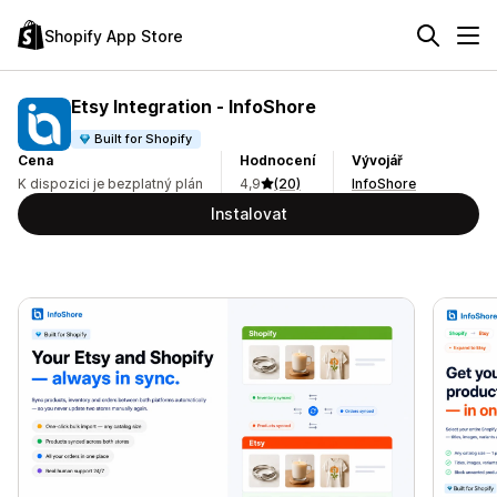
Shopify App Store
Etsy Integration ‑ InfoShore
Built for Shopify
Cena
Hodnocení
Vývojář
K dispozici je bezplatný plán
4,9
(20)
InfoShore
Instalovat