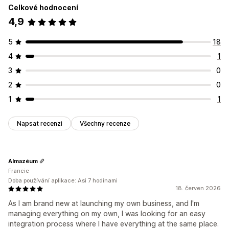
Celkové hodnocení
4,9
5
18
4
1
3
0
2
0
1
1
Napsat recenzi
Všechny recenze
Almazéum
Francie
Doba používání aplikace: Asi 7 hodinami
18. červen 2026
As I am brand new at launching my own business, and I'm
managing everything on my own, I was looking for an easy
integration process where I have everything at the same place.