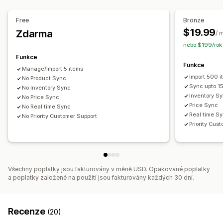
Synchronizace skladových zásob
Free
Bronze
$19.99
Zdarma
/ 
nebo $199/rok 
Funkce
Funkce
Manage/Import 5 items
Import 500 
No Product Sync
Sync upto 1
No Inventory Sync
Inventory S
No Price Sync
Price Sync
No Real time Sync
Real time S
No Priority Customer Support
Priority Cus
Všechny poplatky jsou fakturovány v měně USD. Opakované poplatky
a poplatky založené na použití jsou fakturovány každých 30 dní.
Recenze
(20)