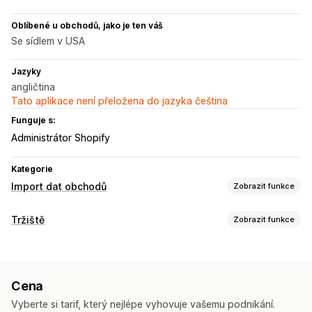
Oblíbené u obchodů, jako je ten váš
Se sídlem v USA
Jazyky
angličtina
Tato aplikace není přeložena do jazyka čeština
Funguje s:
Administrátor Shopify
Kategorie
Import dat obchodů
Zobrazit funkce
Synchronizace dat
Tržiště
Zobrazit funkce
Synchronizace skladových zásob
Synchronizace produktů
Správa listingů
Migrace dat
Synchronizace produktů
Hromadné nahrávání
Hromadný import
Hromadné aktualizace
Produkty
Cena
Řízení objednávek
Vyberte si tarif, který nejlépe vyhovuje vašemu podnikání.